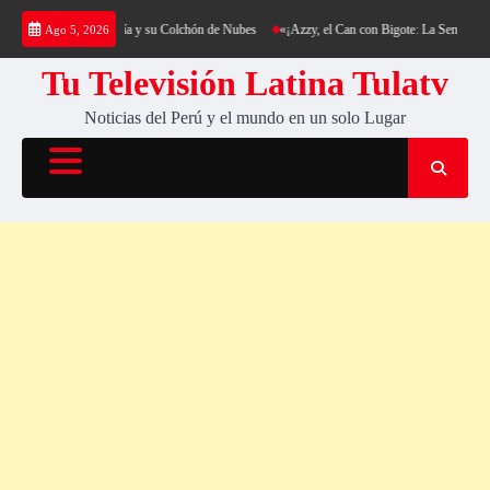
Saltar
ing al Cerro Cantería y su Colchón de Nubes
«¡Azzy, el Can con Bigote: La Sensación Pel
Ago 5, 2026
al
contenido
Tu Televisión Latina Tulatv
Noticias del Perú y el mundo en un solo Lugar