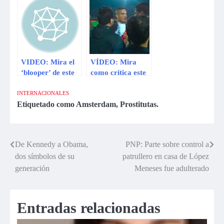
metros de
selección peruana
distancia del arco
VIDEO: Mira el
VÍDEO: Mira
‘blooper’ de este
como critica este
arquero en la
comentarista
Champions
argentino al
INTERNACIONALES
League
árbitro del Perú
Etiquetado como
Amsterdam
,
Prostitutas.
vs. Chile
De Kennedy a Obama,
PNP: Parte sobre control a
Navegación
dos símbolos de su
patrullero en casa de López
de
generación
Meneses fue adulterado
entradas
Entradas relacionadas