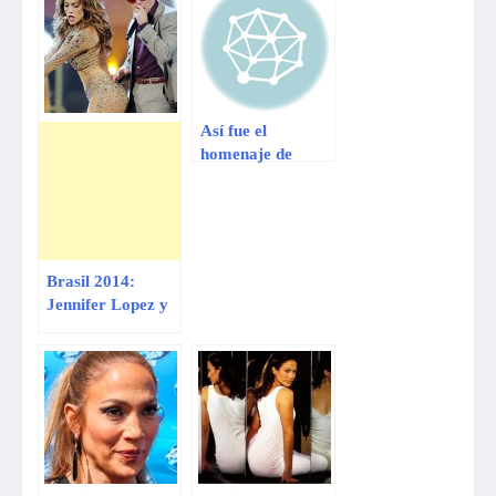
Así fue el
homenaje de
Jennifer López a
Celia Cruz
Brasil 2014:
Jennifer Lopez y
Pitbull
interpretarán
canción del
Mundial