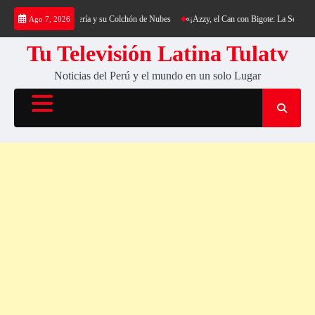
Saltar
king al Cerro Cantería y su Colchón de Nubes
«¡Azzy, el Can con Bigote: La Sensación P
Ago 7, 2026
al
contenido
Tu Televisión Latina Tulatv
Noticias del Perú y el mundo en un solo Lugar