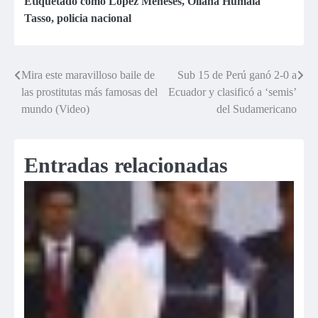
Domínguez en
Etiquetado como
López Meneses
,
Ollana Humala
Twitter
Tasso
,
policia nacional
(PRIMERA
PARTE)
Mira este maravilloso baile de
Sub 15 de Perú ganó 2-0 a
Navegación
las prostitutas más famosas del
Ecuador y clasificó a ‘semis’
de
mundo (Video)
del Sudamericano
entradas
Entradas relacionadas