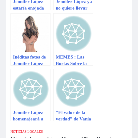
Jennifer López
Jennifer López ya
estaría enojada
no quiere llevar
por publicación de
apellido de Marc
su foto sin editar
Anthony
Inéditas fotos de
MEMES : Las
Jennifer López
Burlas Sobre la
circulan en la red
Goleada de
social – FOTOS
Universitario
(Parte 2)
Jennifer López
“El valor de la
homenajeará a
verdad” de Vania
Celia Cruz
Bludau sobre
Christian
NOTICIAS LOCALES