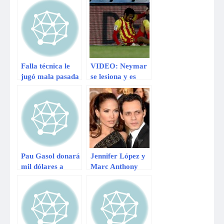
peruano
Falla técnica le
VIDEO: Neymar
jugó mala pasada
se lesiona y es
a Marc Anthony
duda para el
en Bolivia
Mundial Brasil
2014
Pau Gasol donará
Jennifer López y
mil dólares a
Marc Anthony
Filipinas por cada
son acusados de
punto que anote
plagio