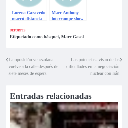
Lorena Caravedo
Marc Anthony
marcó distancia
interrumpe show
con AFHS
por fallas de
sonido
DEPORTES
Etiquetado como
básquet
,
Marc Gasol
La oposición venezolana
Las potencias avisan de las
Navegación
vuelve a la calle después de
dificultades en la negociación
de
siete meses de espera
nuclear con Irán
entradas
Entradas relacionadas