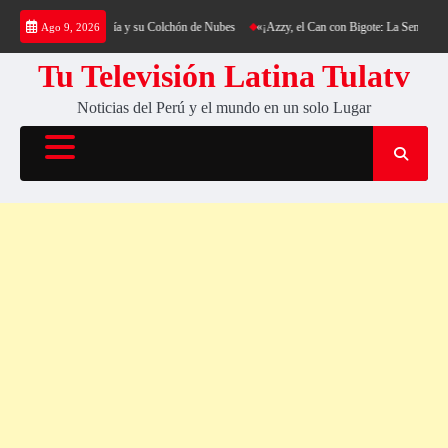
Saltar
 al Cerro Cantería y su Colchón de Nubes
«¡Azzy, el Can con Bigote: La Sensación Peluda
Ago 9, 2026
al
contenido
Tu Televisión Latina Tulatv
Noticias del Perú y el mundo en un solo Lugar