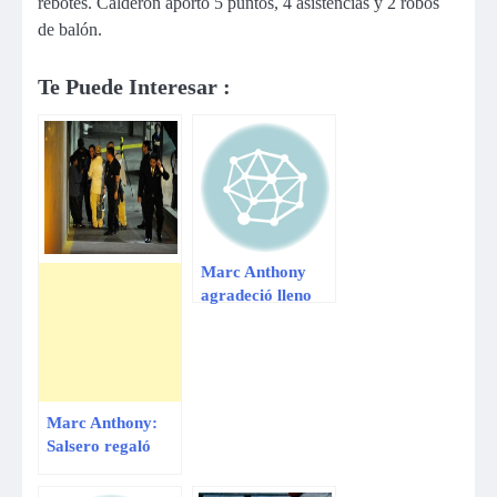
rebotes. Calderón aportó 5 puntos, 4 asistencias y 2 robos
de balón.
Te Puede Interesar :
Marc Anthony
agradeció lleno
total en el «Chim
Pum Callao»
Marc Anthony:
Salsero regaló
dinero y comida a
pequeño fanático