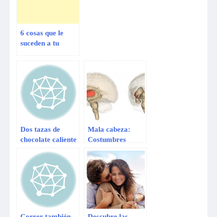
6 cosas que le
suceden a tu
cerebro cuando
haces ejercicio
Dos tazas de
Mala cabeza:
chocolate caliente
Costumbres
por día mantienen
peligrosas que
el cerebro sano
perjudican al
cerebro
Correr también
Descubre las