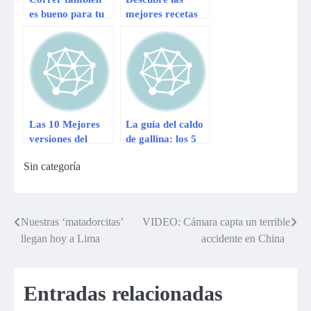
es bueno para tu
mejores recetas
cerebro
para ser feliz
Las 10 Mejores
La guía del caldo
versiones del
de gallina: los 5
Harlem Shake
mejores lugares
Sin categoría
Recopiladas para
para disfrutarlo
ustedes
en Lima
Nuestras ‘matadorcitas’
VIDEO: Cámara capta un terrible
Navegación
llegan hoy a Lima
accidente en China
de
entradas
Entradas relacionadas