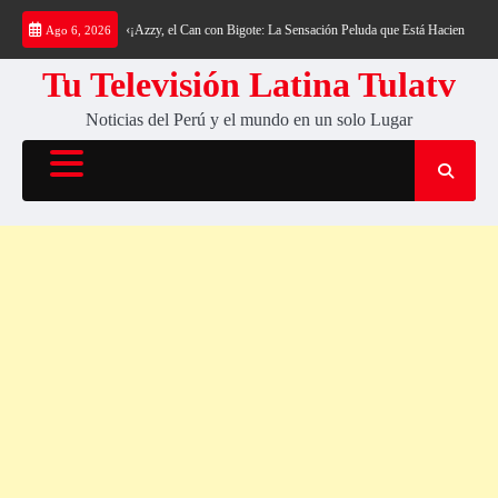
Saltar
olchón de Nubes
«¡Azzy, el Can con Bigote: La Sensación Peluda que Está Haciendo Reír a 
Ago 6, 2026
al
contenido
Tu Televisión Latina Tulatv
Noticias del Perú y el mundo en un solo Lugar