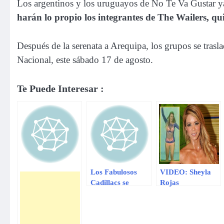
Los argentinos y los uruguayos de No Te Va Gustar ya
harán lo propio los integrantes de The Wailers, qui
Después de la serenata a Arequipa, los grupos se trasl
Nacional, este sábado 17 de agosto.
Te Puede Interesar :
Los Fabulosos
VIDEO: Sheyla
Cadillacs se
Rojas
despedirán de los
protagoniza
escenarios con
tremenda
gira de conciertos
polémica en