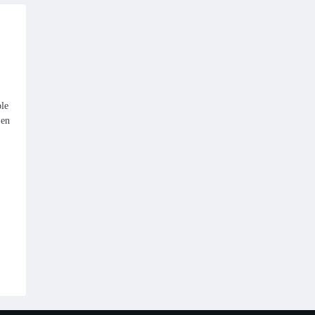
ble
 en