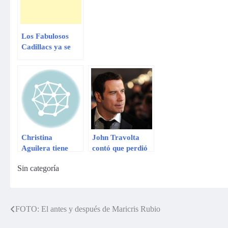
Los Fabulosos
Cadillacs ya se
encuentran en
nuestro país
Christina
John Travolta
Aguilera tiene
contó que perdió
ganas de ti y de
las ganas de vivir
Sin categoría
Alejandro
cuando murió su
Fernandez
hijo
FOTO: El antes y después de Maricris Rubio
Navegación