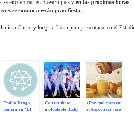
 se encuentran en nuestro país y
en las próximas horas
enes se suman a están gran fiesta.
adarán a Cusco y luego a Lima para presentarse en el Estadi
Emilia Drago
Con un show
¿Por qué empezar
bailará en “El
inolvidable Ricky
el día con un vaso
gran show”
Martin inauguró
de zumo de
Viña del Mar
naranja?