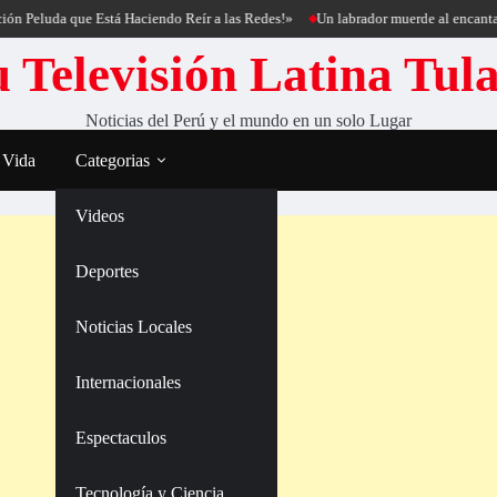
uda que Está Haciendo Reír a las Redes!»
Un labrador muerde al encantador de 
 Televisión Latina Tul
Noticias del Perú y el mundo en un solo Lugar
 Vida
Categorias
Videos
Deportes
Noticias Locales
Internacionales
Espectaculos
Tecnología y Ciencia