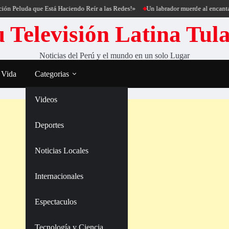
eluda que Está Haciendo Reír a las Redes!»
Un labrador muerde al encantador d
 Televisión Latina Tul
Noticias del Perú y el mundo en un solo Lugar
 Vida
Categorias
Videos
Deportes
Noticias Locales
Internacionales
Espectaculos
Tecnología y Ciencia