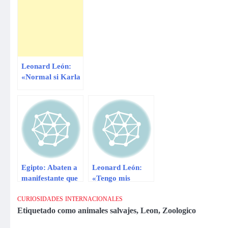
Leonard León:
«Normal si Karla
Tarazona tiene
hijo con Christian
Domínguez»
Egipto: Abaten a
Leonard León:
manifestante que
«Tengo mis
se paró frente a
amiguitas»
un tanque
CURIOSIDADES
INTERNACIONALES
Etiquetado como
animales salvajes
,
Leon
,
Zoologico