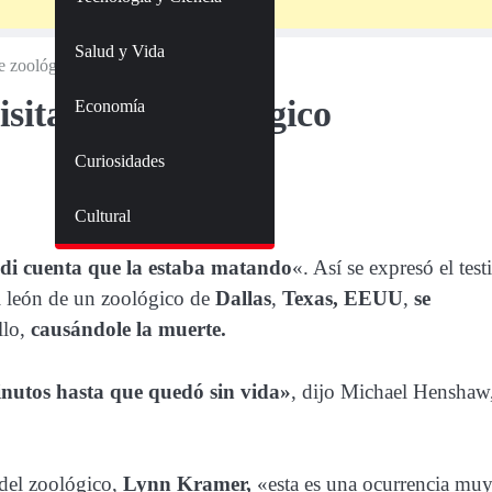
Salud y Vida
de zoológico
isitantes de zoológico
Economía
Curiosidades
Cultural
di cuenta que la estaba matando
«. Así se expresó el test
el león de un zoológico de
Dallas
,
Texas,
EEUU
,
se
llo,
causándole la muerte.
inutos hasta que quedó sin vida»
, dijo Michael Henshaw
 del zoológico,
Lynn Kramer,
«esta es una ocurrencia mu