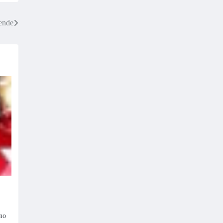
vende
 no