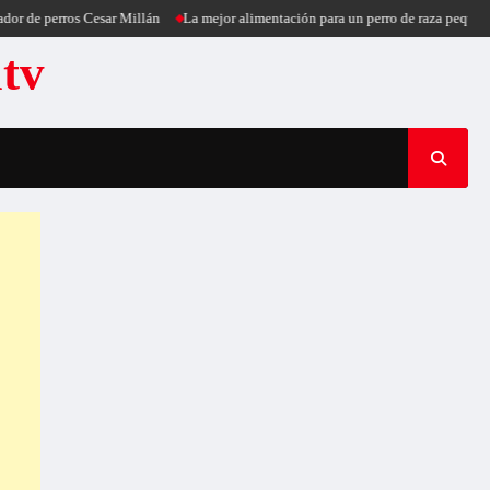
e perros Cesar Millán
La mejor alimentación para un perro de raza pequeña
P
atv