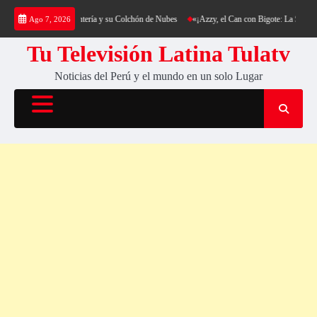
Saltar
rekking al Cerro Cantería y su Colchón de Nubes
«¡Azzy, el Can con Bigote: La Sensación
Ago 7, 2026
al
contenido
Tu Televisión Latina Tulatv
Noticias del Perú y el mundo en un solo Lugar