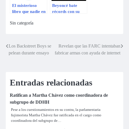
El misterioso
Beyoncé bate
libro que nadie en
récords con su
el mundo puede
último disco
Sin categoría
leer
Los Backstreet Boys se
Revelan que las FARC intentaban
Navegación
pelean durante ensayo
fabricar armas con ayuda de internet
de
entradas
Entradas relacionadas
Ratifican a Martha Chávez como coordinadora de
subgrupo de DDHH
Pese a los cuestionamientos en su contra, la parlamentaria
fujimorista Martha Chávez fue ratificada en el cargo como
coordinadora del subgrupo de…