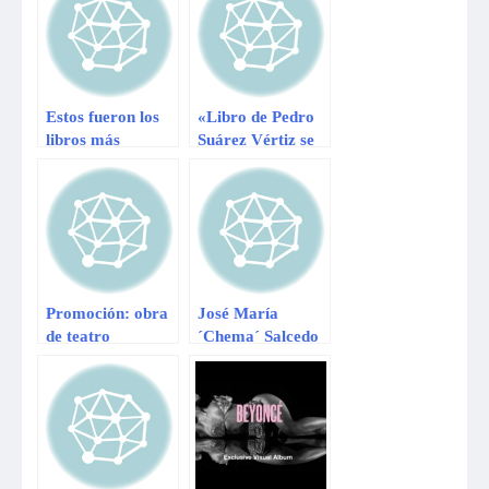
Estos fueron los
«Libro de Pedro
libros más
Suárez Vértiz se
vendidos de la
convertirá en
Feria del Libro de
película»
Lima 2013
Promoción: obra
José María
de teatro
´Chema´ Salcedo
inspirada en libro
presentó libro
de Aldo Miyashiro
sobre Uchuraccay