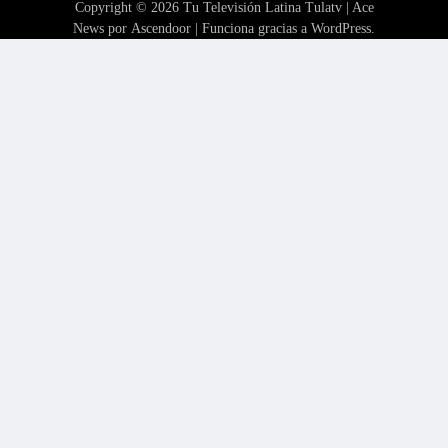
Copyright © 2026
Tu Televisión Latina Tulatv
| Ace
News por
Ascendoor
| Funciona gracias a
WordPress
.