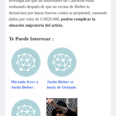
investigación que las autoridades de California están
realizando después de que un vecino de Bieber lo
denunciara por lanzar huevos contra su propiedad, causando
daños por valor de US$20.000,
podría complicar la
situación migratoria del artista
.
Te Puede Interesar :
Miranda Kerr a
Justin Bieber se
Justin Bieber:
burla de Orlando
“quiero hacerte
Bloom con esta
hombre”
foto