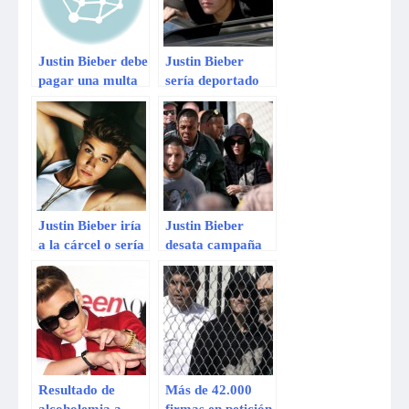
Justin Bieber debe
Justin Bieber
pagar una multa
sería deportado
a las autoridades
por decisión de la
alemanas. ¿Qué
Casa Blanca
fue lo que hizo?
Justin Bieber iría
Justin Bieber
a la cárcel o sería
desata campaña
deportado
de inmigrantes en
EEUU
Resultado de
Más de 42.000
alcoholemia a
firmas en petición