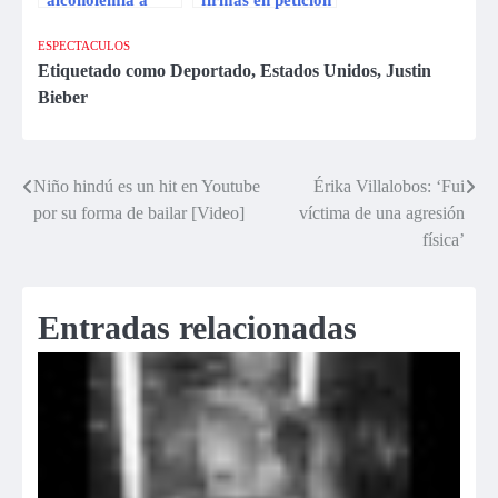
Justin Bieber salió
para deportar a
positivo
Justin Bieber
ESPECTACULOS
Etiquetado como
Deportado
,
Estados Unidos
,
Justin
Bieber
Niño hindú es un hit en Youtube
Érika Villalobos: ‘Fui
Navegación
por su forma de bailar [Video]
víctima de una agresión
de
física’
entradas
Entradas relacionadas