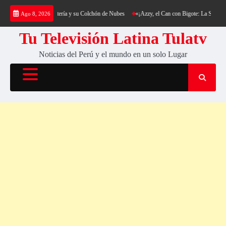
Saltar
king al Cerro Cantería y su Colchón de Nubes
«¡Azzy, el Can con Bigote: La Sensación P
Ago 8, 2026
al
contenido
Tu Televisión Latina Tulatv
Noticias del Perú y el mundo en un solo Lugar