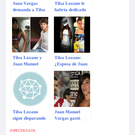
Juan Vargas
Tilsa Lozano le
demanda a Tilsa
habría dedicado
Lozano por
canción a Juan
confesiones
Manuel Vargas
Tilsa Lozano y
Tilsa Lozano:
Juan Manuel
¿Esposa de Juan
Vargas
Manuel Vargas se
enfrentados por
burla de la
‘El valor de la
modelo?
verdad’
Tilsa Lozano
Juan Manuel
sigue disparando
Vargas gastó
contra Juan
miles de dólares
Manuel Vargas
por Tilsa Lozano
ESPECTACULOS