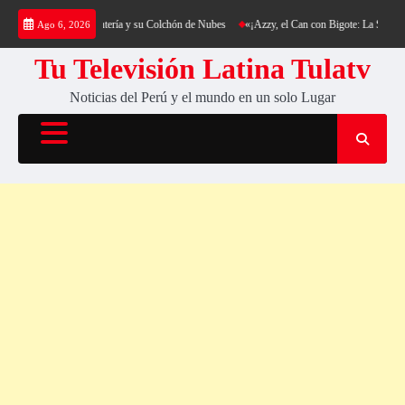
Saltar
kking al Cerro Cantería y su Colchón de Nubes
«¡Azzy, el Can con Bigote: La Sensación P
Ago 6, 2026
al
contenido
Tu Televisión Latina Tulatv
Noticias del Perú y el mundo en un solo Lugar