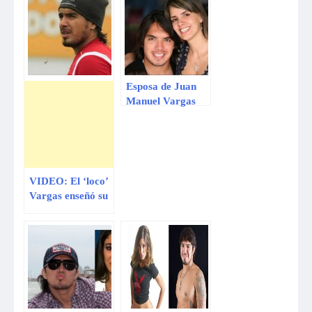
Esposa de Juan
Manuel Vargas
llegó a Lima un
día antes de El
valor de la verdad
de Tilsa Lozano
VIDEO: El ‘loco’
Vargas enseñó su
nido de amor con
Tilsa Lozano en
un antiguo
reportaje