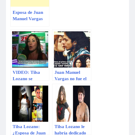
reportaje
Esposa de Juan
Manuel Vargas
llegó a Lima un
día antes de El
valor de la verdad
de Tilsa Lozano
VIDEO: Tilsa
Juan Manuel
Lozano se
Vargas no fue el
encontró con el
único amor de
doble de Juan
Tilsa Lozano
Manuel Vargas y
lo hizo subir al
escenario
Tilsa Lozano:
Tilsa Lozano le
¿Esposa de Juan
habría dedicado