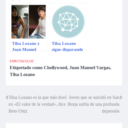
Manuel Vargas se
canción a Juan
burla de la
Manuel Vargas
modelo?
Tilsa Lozano y
Tilsa Lozano
Juan Manuel
sigue disparando
Vargas
contra Juan
enfrentados por
Manuel Vargas
ESPECTACULOS
‘El valor de la
Etiquetado como
Chollywood
,
Juan Manuel Vargas
,
verdad’
Tilsa Lozano
Tilsa Lozano es la que más lloró
Joven que se suicidó en San
Navegación
en «El valor de la verdad», dice
Borja sufría de una profunda
de
Beto Ortiz
depresión
entradas