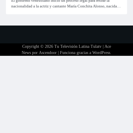
El gobierno venezolano inició un proceso legal para retirar la
nacionalidad a la actriz y cantante María Conchita Alonso, nacida…
Copyright © 2026
Tu Televisión Latina Tulatv
| Ace
News por
Ascendoor
| Funciona gracias a
WordPress
.