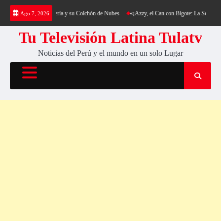
Saltar
king al Cerro Cantería y su Colchón de Nubes
«¡Azzy, el Can con Bigote: La Sensación Pe
Ago 7, 2026
al
contenido
Tu Televisión Latina Tulatv
Noticias del Perú y el mundo en un solo Lugar