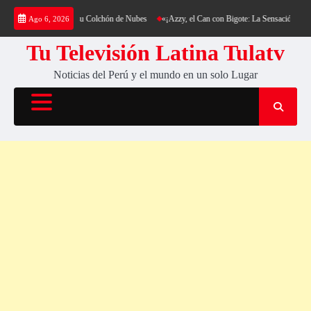
Saltar
 Cerro Cantería y su Colchón de Nubes
«¡Azzy, el Can con Bigote: La Sensación Peluda qu
Ago 6, 2026
al
contenido
Tu Televisión Latina Tulatv
Noticias del Perú y el mundo en un solo Lugar