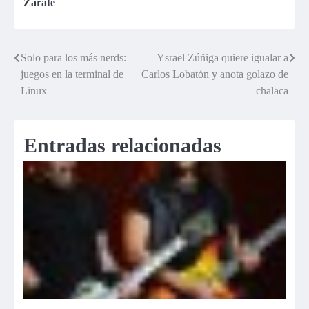
Zárate
Solo para los más nerds:
Ysrael Zúñiga quiere igualar a
Navegación
juegos en la terminal de
Carlos Lobatón y anota golazo de
de
Linux
chalaca
entradas
Entradas relacionadas