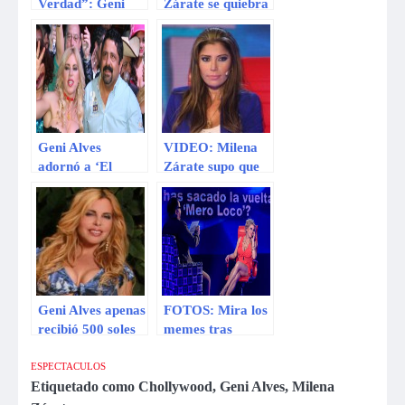
Verdad”: Geni
Zárate se quiebra
Alves perdió 10
durante entrevista
mil soles por decir
por palabras de
que era inteligente
Greisy
[VIDEO]
Geni Alves
VIDEO: Milena
adornó a ‘El
Zárate supo que
Mero loco’
Edwin estaba con
su hermana
mientras daba a
luz
Geni Alves apenas
FOTOS: Mira los
recibió 500 soles
memes tras
por sus
revelaciones de
revelaciones en El
Geni Alves en ‘El
ESPECTACULOS
valor de la verdad
Valor de la
Etiquetado como
Chollywood
,
Geni Alves
,
Milena
Verdad’