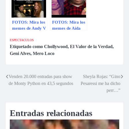
Verdad»
[VIDEO]
(FOTOS)
FOTOS: Mira los
FOTOS: Mira los
memes de Andy V
memes de Aída
tras su
Martínez tras su
presentación en El
presentación ‘El
ESPECTACULOS
Valor de la
Valor de la
Etiquetado como
Chollywood
,
El Valor de la Verdad
,
Verdad
Verdad’
Geni Alves
,
Mero Loco
Venden 20.000 entradas para show
Sheyla Rojas: “Gino
Navegación
de Monty Python en 43,5 segundos
Pesaressi me ha dicho
de
perr…”
entradas
Entradas relacionadas