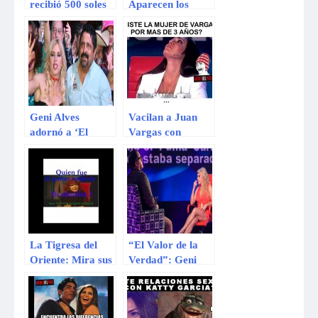
recibió 500 soles
Aparecen los
por sus
primeros memes
revelaciones en El
de Juan ‘Chiquito’
valor de la verdad
Flores en “El
Valor de la
Verdad”
Geni Alves
Vacilan a Juan
adornó a ‘El
Vargas con
Mero loco’
divertidos memes,
por el valor de la
verdad
La Tigresa del
“El Valor de la
Oriente: Mira sus
Verdad”: Geni
memes tras
Alves perdió 10
participar en «El
mil soles por decir
Valor de la
que era inteligente