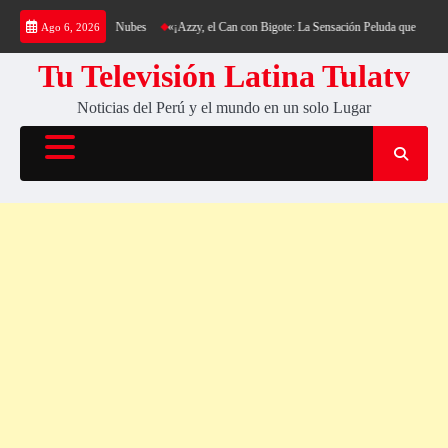
Saltar
a y su Colchón de Nubes
«¡Azzy, el Can con Bigote: La Sensación Peluda que Está Haciend
Ago 6, 2026
al
contenido
Tu Televisión Latina Tulatv
Noticias del Perú y el mundo en un solo Lugar