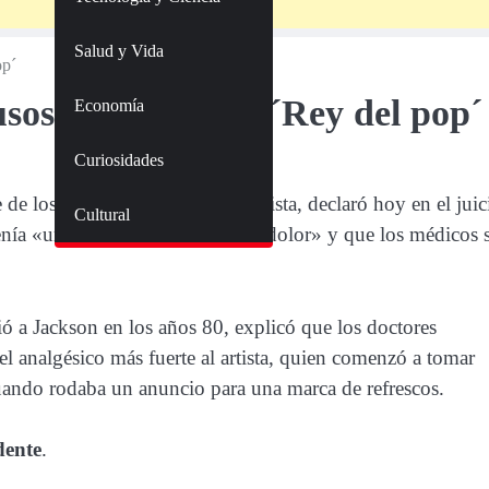
Salud y Vida
pop´
os que sufrió el ´Rey del pop
Economía
Curiosidades
 los dos hijos mayores del artista, declaró hoy en el juic
Cultural
tenía «una tolerancia muy baja al dolor» y que los médicos 
 a Jackson en los años 80, explicó que los doctores
el analgésico más fuerte al artista, quien comenzó a tomar
uando rodaba un anuncio para una marca de refrescos.
dente
.