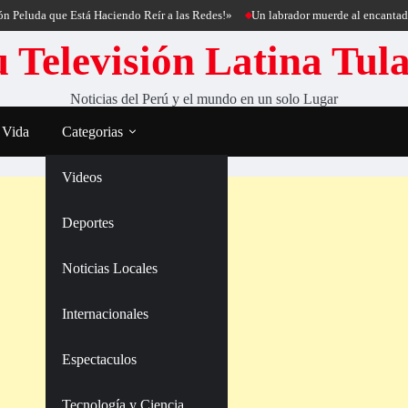
 que Está Haciendo Reír a las Redes!»
Un labrador muerde al encantador de per
 Televisión Latina Tul
Noticias del Perú y el mundo en un solo Lugar
 Vida
Categorias
Videos
Deportes
Noticias Locales
Internacionales
Espectaculos
Tecnología y Ciencia