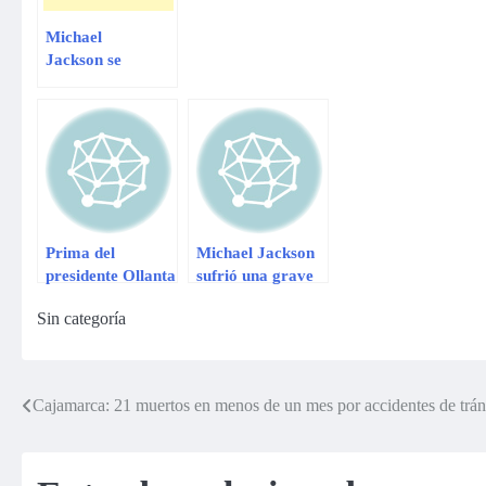
Michael
Jackson se
comparaba con el
hombre elefante,
asegura su
exesposa
Prima del
Michael Jackson
presidente Ollanta
sufrió una grave
Humala sufrió el
sobredosis delante
Sin categoría
robo de su
de sus hijos
vehículo
Cajamarca: 21 muertos en menos de un mes por accidentes de trá
Navegación
de