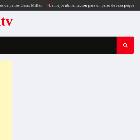
ros Cesar Millán
La mejor alimentación para un perro de raza pequeña
Puerco
atv