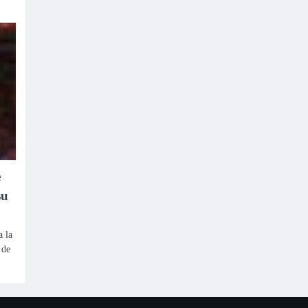
e
su
a la
 de