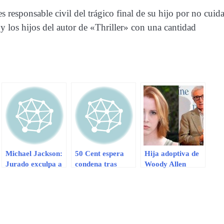
responsable civil del trágico final de su hijo por no cuida
y los hijos del autor de «Thriller» con una cantidad
Michael Jackson:
50 Cent espera
Hija adoptiva de
Jurado exculpa a
condena tras
Woody Allen
AEG Live de
discusión con su
escribió sobre
responsabilidad
expareja
supuestos abusos
por la muerte del
sexuales
cantante