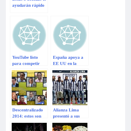
ayudarán rápido
a bajar de peso
YouTube listo
España apoya a
para competir
EE UU en la
con Netflix
guerra contra
Siria sin hacerlo
público ni pasar
por el Congreso
Descentralizado
Alianza Lima
2014: estos son
presentó a sus
los 16 técnicos
primeros
para esta
refuerzos para la