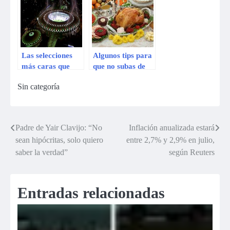
temporada
temporada 2014
Las selecciones
Algunos tips para
más caras que
que no subas de
estarán en Brasil
peso en estas
Sin categoría
2014
fiestas
Padre de Yair Clavijo: “No
Inflación anualizada estará
Navegación
sean hipócritas, solo quiero
entre 2,7% y 2,9% en julio,
de
saber la verdad”
según Reuters
entradas
Entradas relacionadas