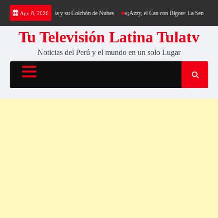
Saltar
g al Cerro Cantería y su Colchón de Nubes
«¡Azzy, el Can con Bigote: La Sensación Pelud
Ago 8, 2026
al
contenido
Tu Televisión Latina Tulatv
Noticias del Perú y el mundo en un solo Lugar