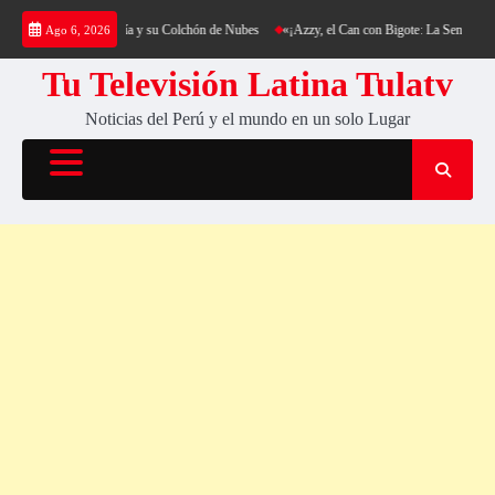
Saltar
ing al Cerro Cantería y su Colchón de Nubes
«¡Azzy, el Can con Bigote: La Sensación Pel
Ago 6, 2026
al
contenido
Tu Televisión Latina Tulatv
Noticias del Perú y el mundo en un solo Lugar