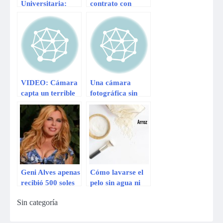
Universitaria:
contrato con
Daniel Mora
Universal Music
seguirá
tras ganar “La
presidiendo
Voz Perú”
Comisión de
Educación
VIDEO: Cámara
Una cámara
capta un terrible
fotográfica sin
accidente en
lentes, tecnología
China
de nueva
generación
Geni Alves apenas
Cómo lavarse el
recibió 500 soles
pelo sin agua ni
por sus
champú en apenas
Sin categoría
revelaciones en El
poco tiempo
valor de la verdad