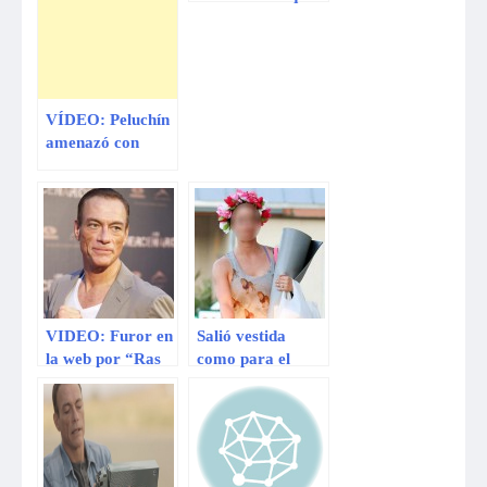
el plantel de Perú
vio el video
‘bloqueo’ de
Advíncula
VÍDEO: Peluchín
amenazó con
ampay pero
Andrés Wiesse se
lo malogró
VIDEO: Furor en
Salió vestida
la web por “Ras
como para el
tas tas” de Jean-
carnaval, pero
Claude Van
como firmó un
Damme
contrato
millonario no le
importa nada