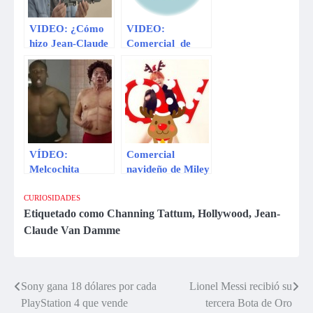
VIDEO: ¿Cómo
VIDEO:
hizo Jean-Claude
Comercial de
Van Damme para
Comida Rapida
no morir
Gracioso
haciendo esta
acrobacia?
VÍDEO:
Comercial
Melcochita
navideño de Miley
también parodia
Cyrus es
el comercial de
calificado de
CURIOSIDADES
‘Bloqueo’
obsceno (VIDEO)
Etiquetado como
Channing Tattum
,
Hollywood
,
Jean-
Claude Van Damme
Sony gana 18 dólares por cada
Lionel Messi recibió su
Navegación
PlayStation 4 que vende
tercera Bota de Oro