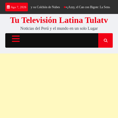
Saltar
g al Cerro Cantería y su Colchón de Nubes
«¡Azzy, el Can con Bigote: La Sensación Pelu
Ago 7, 2026
al
contenido
Tu Televisión Latina Tulatv
Noticias del Perú y el mundo en un solo Lugar