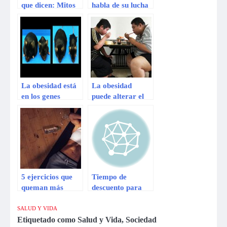
que dicen: Mitos
habla de su lucha
sobre la obesidad
contra el cáncer
de ganglios
La obesidad está
La obesidad
en los genes
puede alterar el
sentido del gusto
5 ejercicios que
Tiempo de
queman más
descuento para
grasas que correr
las grasas trans
SALUD Y VIDA
Etiquetado como
Salud y Vida
,
Sociedad