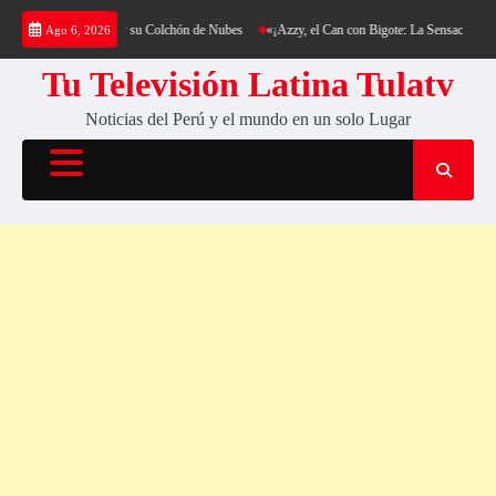
Saltar
erro Cantería y su Colchón de Nubes
«¡Azzy, el Can con Bigote: La Sensación Peluda que 
Ago 6, 2026
al
contenido
Tu Televisión Latina Tulatv
Noticias del Perú y el mundo en un solo Lugar