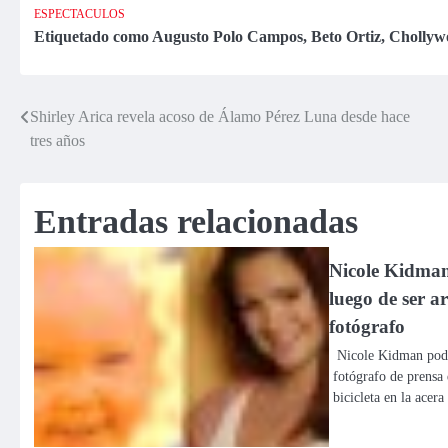
a Cecilia
Flor Polo Díaz
ESPECTACULOS
Bracamonte»
Etiquetado como
Augusto Polo Campos
,
Beto Ortiz
,
Chollyw
Shirley Arica revela acoso de Álamo Pérez Luna desde hace
Navegación
tres años
de
entradas
Entradas relacionadas
Nicole Kidman 
luego de ser a
fotógrafo
Nicole Kidman podrí
fotógrafo de prensa 
bicicleta en la acer