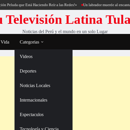
luda que Está Haciendo Reír a las Redes!»
Un labrador muerde al encantador de
 Televisión Latina Tul
Noticias del Perú y el mundo en un solo Lugar
 Vida
Categorias
Videos
Deportes
Noticias Locales
Internacionales
Espectaculos
Tecnología y Ciencia