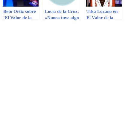
Beto Ortiz sobre
Lucía de la Cruz:
Tilsa Lozano en
‘El Valor de la
«Nunca tuve algo
El Valor de la
Verdad’: «No
con Augusto Polo
Verdad: Difunden
creo que dure
Campos»
versión animada
más allá de dos o
del programa
tres meses»