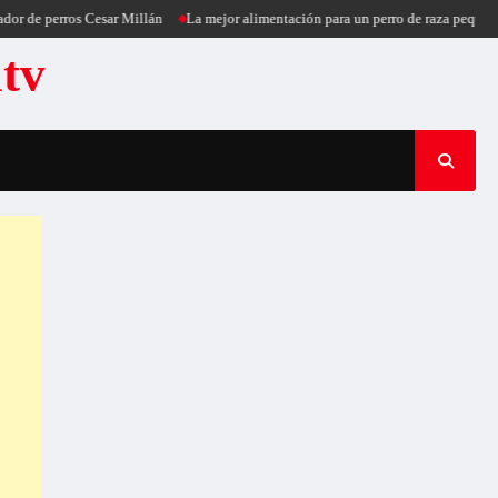
 perros Cesar Millán
La mejor alimentación para un perro de raza pequeña
P
atv