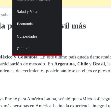
Salud y Vida
lizada en Perú
a plataforma móvil más
Economía
Curiosidades
Cultural
éxico
y
Colombia
. En este último país queda demostrad
participación de mercado. En
Argentina
,
Chile
y
Brasil
, la
dencia de crecimiento, posicionándose en el tercer puesto
ows Phone para América Latina, señaló que «Microsoft segu
z más personas en América Latina la experiencia integral 