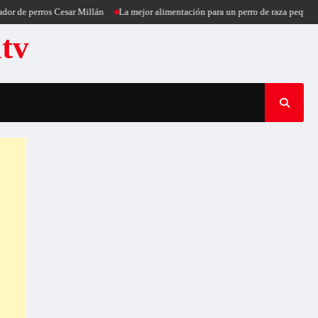
perros Cesar Millán
La mejor alimentación para un perro de raza pequeña
Pu
atv