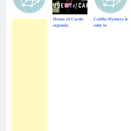
House of Cards:
Caitlin Wynters le
segunda
sube la
temporada de la
temperatura a la
serie de Netflix
segunda división
tiene nuevo tráiler
inglesa