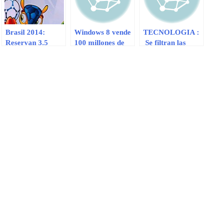
Brasil 2014:
Windows 8 vende
TECNOLOGIA :
Reservan 3.5
100 millones de
Se filtran las
millones de
licencias y se
primeras
entradas en
actualizará este
imágenes del
segunda fase de
año
rumoreado X
ventas
Phone de
Motorola y
Google