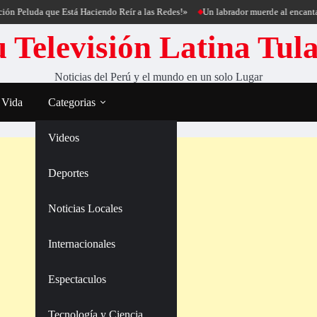
uda que Está Haciendo Reír a las Redes!»
Un labrador muerde al encantador de 
 Televisión Latina Tul
Noticias del Perú y el mundo en un solo Lugar
 Vida
Categorias
Videos
Deportes
Noticias Locales
Internacionales
Espectaculos
Tecnología y Ciencia