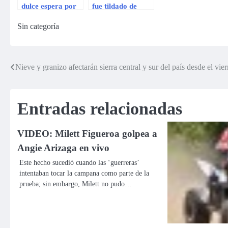
dulce espera por
fue tildado de
segunda vez?
“extranjero de
Sin categoría
segunda”
Nieve y granizo afectarán sierra central y sur del país desde el v
Navegación
de
Entradas relacionadas
entradas
VIDEO: Milett Figueroa golpea a
Angie Arizaga en vivo
Este hecho sucedió cuando las ‘guerreras’
intentaban tocar la campana como parte de la
prueba; sin embargo, Milett no pudo…