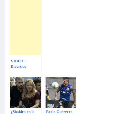
VIDEO :
Divertido
Comercial de
Microsoft hace
pelear a usuarios
de Samsung y
Apple
¿Shakira en la
Paolo Guerrero