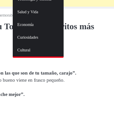
Salud y Vida
memorables
 Top 10 de sus gritos más
Economía
Curiosidades
Cultural
on las que son de tu tamaño, carajo”.
lo bueno viene en frasco pequeño.
uche mejor”.