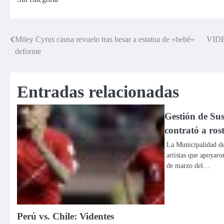
San Borja
aeropuerto en
Lima
Miley Cyrus causa revuelo tras besar a estatua de «bebé»
VIDEO
Navegación
deforme
de
entradas
Entradas relacionadas
Gestión de Su
contrató a ros
La Municipalidad de
artistas que apoyaro
de marzo del…
Perú vs. Chile: Videntes