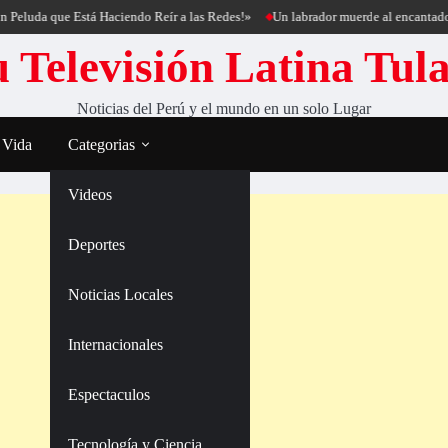
que Está Haciendo Reír a las Redes!»
Un labrador muerde al encantador de perr
 Televisión Latina Tul
Noticias del Perú y el mundo en un solo Lugar
 Vida
Categorias
Videos
Deportes
Noticias Locales
Internacionales
Espectaculos
Tecnología y Ciencia