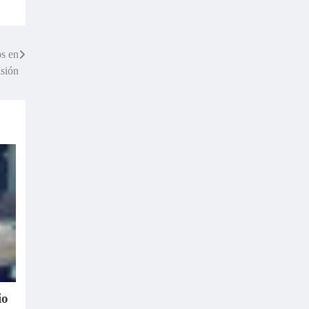
os en
isión
io