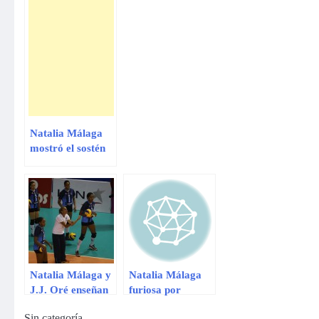
Natalia Málaga
mostró el sostén
tras el triunfo de
Perú ante
Eslovenia
Natalia Málaga y
Natalia Málaga
J.J. Oré enseñan
furiosa por
vóley y fútbol en
incidente en
Sin categoría