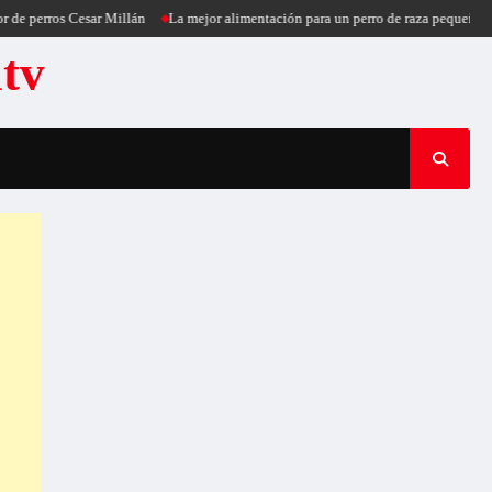
os Cesar Millán
La mejor alimentación para un perro de raza pequeña
Puerco
atv