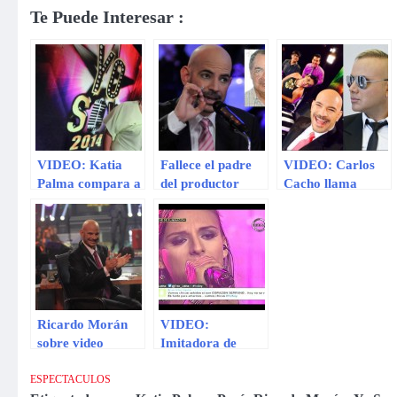
Te Puede Interesar :
VIDEO: Katia
Fallece el padre
VIDEO: Carlos
Palma compara a
del productor
Cacho llama
imitador de Oscar
Ricardo Morán
“imbéciles” a
D’León con
en accidente de
jueces de “Yo
Ricardo Morán
moto
Soy”
Ricardo Morán
VIDEO:
sobre video
Imitadora de
íntimo de Ezio
‘Corazón
Oliva: «No es
Serrano’ lloró
ESPECTACULOS