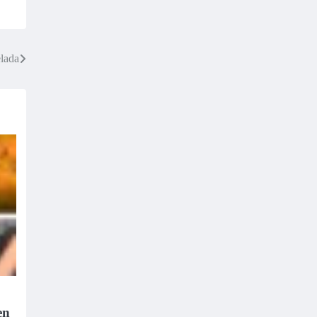
elada
en