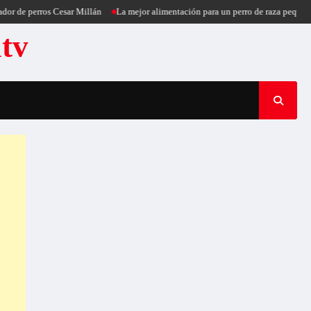
rros Cesar Millán
La mejor alimentación para un perro de raza pequeña
Puerc
atv