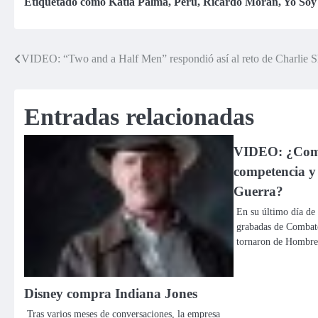
Karen»
tras críticas de
Etiquetado como
Katia Palma
,
Perú
,
Ricardo Morán
,
Yo Soy
Ricardo Morán
VIDEO: “Two and a Half Men” respondió así al reto de Charlie 
Navegación
de
Entradas relacionadas
entradas
VIDEO: ¿Comb
competencia y 
Guerra?
En su último día de 
grabadas de Combate
tornaron de Hombre
Disney compra Indiana Jones
Tras varios meses de conversaciones, la empresa