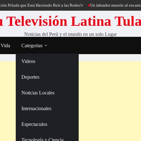
a que Está Haciendo Reír a las Redes!»
Un labrador muerde al encantador de pe
 Televisión Latina Tul
Noticias del Perú y el mundo en un solo Lugar
 Vida
Categorias
Videos
Deportes
Noticias Locales
Internacionales
Espectaculos
Tecnología y Ciencia