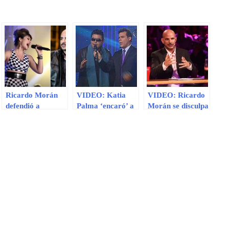
Ricardo Morán
VIDEO: Katia
VIDEO: Ricardo
defendió a
Palma ‘encaró’ a
Morán se disculpa
Claudia Serpa:
imitador de Eddy
por realizar
“Es una de las
Herrera
broma
mejores voces que
“impertinente”
tenemos”