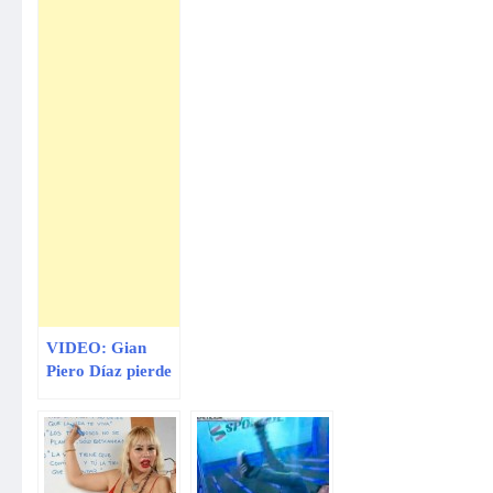
VIDEO: Gian
Piero Díaz pierde
los papeles y
responde con
lisura a Fabianne
Hayashida