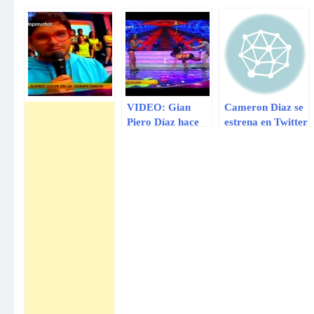
VIDEO: Gian
Cameron Diaz se
Piero Díaz hace
estrena en Twitter
caer de cara a
Karen Dejo.
Míralo aquí