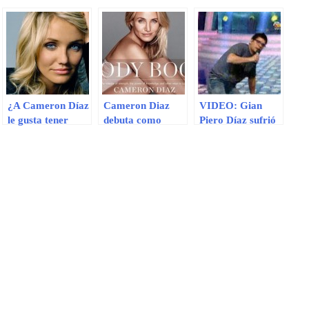
¿A Cameron Díaz
Cameron Diaz
VIDEO: Gian
le gusta tener
debuta como
Piero Díaz sufrió
muchas parejas?
escritora para
caída en el set al
una vida
intentar bromear
saludable