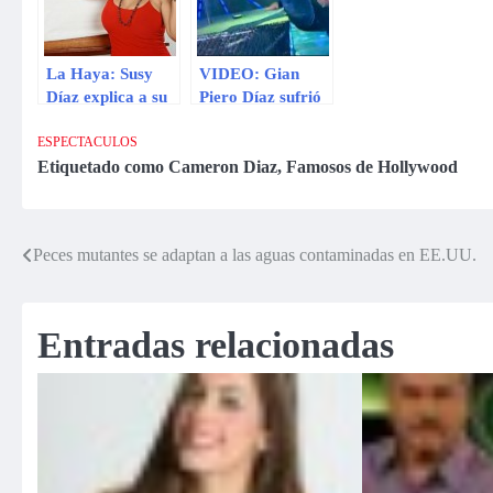
La Haya: Susy
VIDEO: Gian
Díaz explica a su
Piero Díaz sufrió
manera el fallo
tremenda caída
emitido (Vídeo)
en vivo
ESPECTACULOS
Etiquetado como
Cameron Diaz
,
Famosos de Hollywood
Peces mutantes se adaptan a las aguas contaminadas en EE.UU.
Navegación
de
Entradas relacionadas
entradas