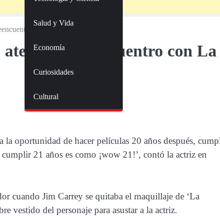
Salud y Vida
eencuentro con La Máscara
aterrador reencuentro con La
Economía
Curiosidades
Cultural
a la oportunidad de hacer películas 20 años después, cump
e cumplir 21 años es como ¡wow 21!’, contó la actriz en
or cuando Jim Carrey se quitaba el maquillaje de ‘La
 vestido del personaje para asustar a la actriz.