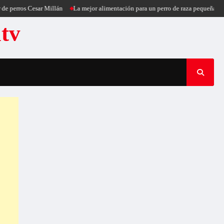
s Cesar Millán
La mejor alimentación para un perro de raza pequeña
Puercoe
atv