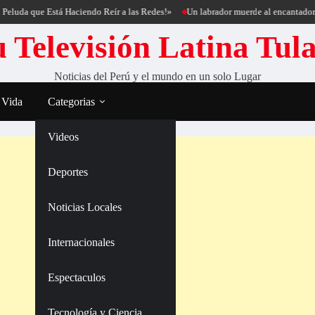
ue Está Haciendo Reír a las Redes!»
Un labrador muerde al encantador de perro
 Televisión Latina Tul
Noticias del Perú y el mundo en un solo Lugar
 Vida
Categorias
Videos
Deportes
Noticias Locales
Internacionales
Espectaculos
Tecnología y Ciencia