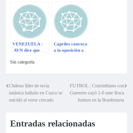
presentará nueva
elegido Presidente
impugnación a
por mínima
comicios
diferencia
presidenciales
VENEZUELA :
Capriles convoca
AVN dice que
a la oposición a
Google
protestar en la
Sin categoría
“ridiculiza” a
calle
Maduro por esta
foto
Chileno líder de secta
FUTBOL : Conrinthians con
Navegación
satánica hallado en Cusco se
Guerrero cayó 1-0 ante Boca
de
suicidó al verse cercado
Juniors en la Bombonera
entradas
Entradas relacionadas