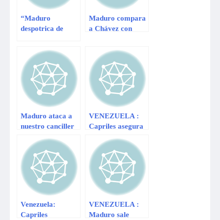
“Maduro
Maduro compara
despotrica de
a Chávez con
otros gobiernos
Cristo redentor
porque solo
tras 5 meses de su
quiere que
muerte
aplaudan sus
barbaridades”
Maduro ataca a
VENEZUELA :
nuestro canciller
Capriles asegura
Roncagliolo por
que ganaría con el
pedir tolerancia y
60% de los votos
diálogo
en nuevas
elecciones
Venezuela:
VENEZUELA :
Capriles
Maduro sale