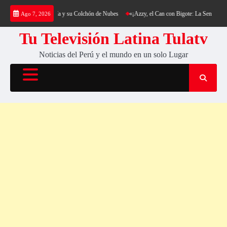
Saltar
ing al Cerro Cantería y su Colchón de Nubes
«¡Azzy, el Can con Bigote: La Sensación Pel
Ago 7, 2026
al
contenido
Tu Televisión Latina Tulatv
Noticias del Perú y el mundo en un solo Lugar