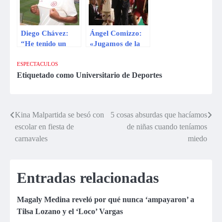
Diego Chávez:
Ángel Comizzo:
“He tenido un
«Jugamos de la
padre en Ángel
misma forma con
Comizzo”
la que fuimos
ESPECTACULOS
campeones»
Etiquetado como
Universitario de Deportes
Kina Malpartida se besó con
5 cosas absurdas que hacíamos
Navegación
escolar en fiesta de
de niñas cuando teníamos
de
carnavales
miedo
entradas
Entradas relacionadas
Magaly Medina reveló por qué nunca ‘ampayaron’ a
Tilsa Lozano y el ‘Loco’ Vargas