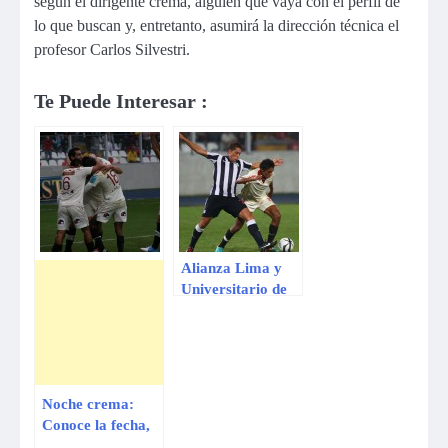
según el dirigente crema, alguien que vaya con el perfil de
lo que buscan y, entretanto, asumirá la dirección técnica el
profesor Carlos Silvestri.
Te Puede Interesar :
Alianza Lima y
Universitario de
Deportes
disputarán este
miércoles el
primer clásico del
año
Noche crema:
Conoce la fecha,
lugar y hora del