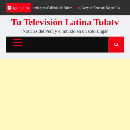
Saltar
kking al Cerro Cantería y su Colchón de Nubes
«¡Azzy, el Can con Bigote: La Sensación P
Ago 6, 2026
al
contenido
Tu Televisión Latina Tulatv
Noticias del Perú y el mundo en un solo Lugar