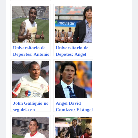
encuentro de
Universitario de
Deportes
Universitario de
Universitario de
Deportes: Antonio
Depotes: Ángel
Gonzáles
Comizzo
defenderá un año
amenaza con irse
más los colores
del cuadro crema
John Galliquio no
Ángel David
seguiría en
Comizzo: El ángel
Universitario por
que cayó al
decisión de Ángel
estadio
Comizzo
Monumental