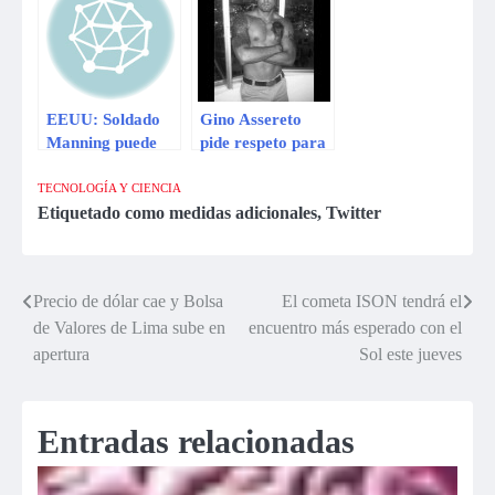
de EEUU
EEUU: Soldado
Gino Assereto
Manning puede
pide respeto para
purgar 136 años
Jazmín Pinedo
de prisión por
tras críticas en
TECNOLOGÍA Y CIENCIA
espionaje
Twitter
Etiquetado como
medidas adicionales
,
Twitter
Precio de dólar cae y Bolsa
El cometa ISON tendrá el
Navegación
de Valores de Lima sube en
encuentro más esperado con el
de
apertura
Sol este jueves
entradas
Entradas relacionadas