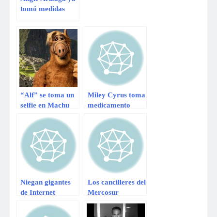
tomó medidas
legales pero no
contra Nicola
Porcella sino…
“Alf” se toma un
Miley Cyrus toma
selfie en Machu
medicamento
Picchu y agita las
para que le crezca
redes
el cabello
Niegan gigantes
Los cancilleres del
de Internet
Mercosur
colaborar con EU
denuncian ante
en espionaje
Ban el espionaje