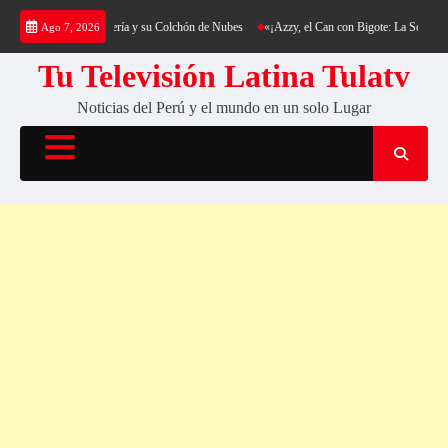
Saltar
ing al Cerro Cantería y su Colchón de Nubes
«¡Azzy, el Can con Bigote: La Sensación Pel
Ago 7, 2026
al
contenido
Tu Televisión Latina Tulatv
Noticias del Perú y el mundo en un solo Lugar