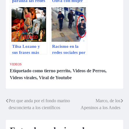
paraliza las redes
Oliva con mujer
sociales tras
desconocida
difundirse video
invade las redes
íntimo con joven
sociales
desconocida
Tilsa Lozano y
Racismo en la
sus frases más
redes sociales por
controvertidas en
denuncia de
las redes sociales
Magaly Solier
VIDEOS
Etiquetado como
tierno perrito
,
Videos de Perros
,
Videos virales
,
Viral de Youtube
Pez que anda por el fondo marino
Marco, de los
Navegación
desconcierta a los científicos
Apeninos a los Andes
de
entradas