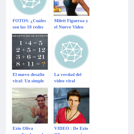
FOTOS: ¿Cuáles
Milett Figueroa y
son las 10 redes
el Nuevo Video
sociales más
que sacude las
usadas en
redes sociales :
América Latina?
Ver Video
El nuevo desafío
La verdad del
viral: Un simple
video viral
problema
Harlem Shake y
matemático
su espontaneidad
‘enloquece’ a las
en las redes
redes sociales
sociales
Ezio Oliva
VIDEO : De Ezio