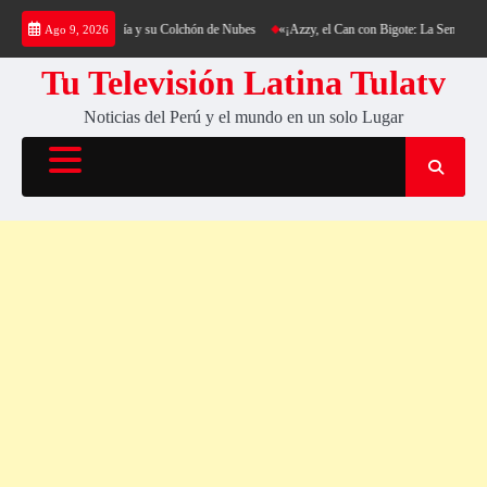
Saltar
ng al Cerro Cantería y su Colchón de Nubes
«¡Azzy, el Can con Bigote: La Sensación Pelu
Ago 9, 2026
al
contenido
Tu Televisión Latina Tulatv
Noticias del Perú y el mundo en un solo Lugar