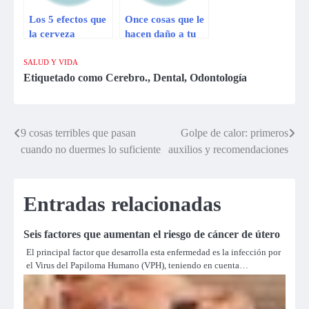
Los 5 efectos que
Once cosas que le
la cerveza
hacen daño a tu
produce en tu
cerebro
cerebro
SALUD Y VIDA
Etiquetado como
Cerebro.
,
Dental
,
Odontología
9 cosas terribles que pasan
Golpe de calor: primeros
Navegación
cuando no duermes lo suficiente
auxilios y recomendaciones
de
entradas
Entradas relacionadas
Seis factores que aumentan el riesgo de cáncer de útero
El principal factor que desarrolla esta enfermedad es la infección por
el Virus del Papiloma Humano (VPH), teniendo en cuenta…