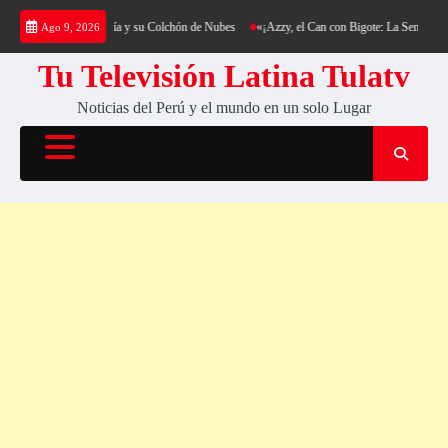
Saltar
g al Cerro Cantería y su Colchón de Nubes
«¡Azzy, el Can con Bigote: La Sensación Pelud
Ago 9, 2026
al
contenido
Tu Televisión Latina Tulatv
Noticias del Perú y el mundo en un solo Lugar