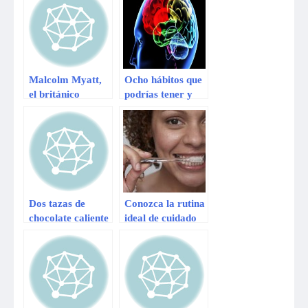
cerebro
Malcolm Myatt,
Ocho hábitos que
el británico
podrías tener y
condenado a
que dañan tu
sonreír de por
cerebro
vida
Dos tazas de
Conozca la rutina
chocolate caliente
ideal de cuidado
por día mantienen
con la salud bucal
el cerebro sano