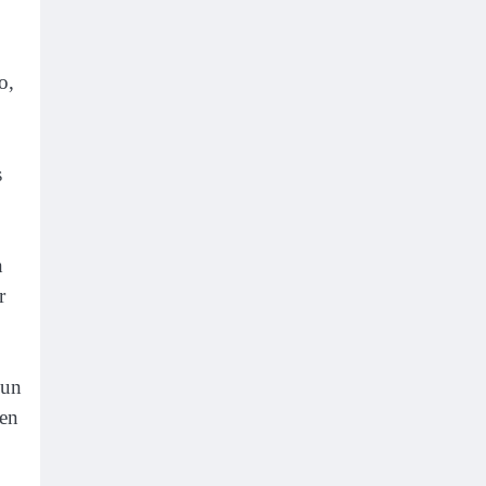
o,
s
n
r
 un
 en