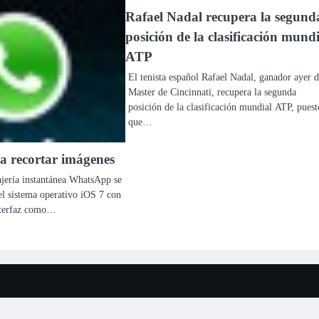
Rafael Nadal recupera la segund
posición de la clasificación mundi
ATP
El tenista español Rafael Nadal, ganador ayer d
Master de Cincinnati, recupera la segunda
posición de la clasificación mundial ATP, puest
que…
 recortar imágenes
ajería instantánea WhatsApp se
el sistema operativo iOS 7 con
interfaz como…
 2026
Tu Televisión Latina Tulatv
| Ace News por
Ascendoor
| Funciona gracia