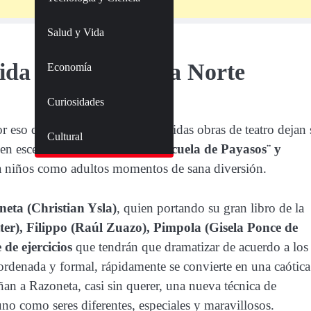
Salud y Vida
tida doble en Lima Norte
Economía
Curiosidades
por eso que dos grandes y reconocidas obras de teatro dejan 
Cultural
a en escena nunca antes vista.
¨Escuela de Payasos¨ y
 a niños como adultos momentos de sana diversión.
neta (Christian Ysla)
, quien portando su gran libro de la
ter), Filippo (Raúl Zuazo), Pimpola (Gisela Ponce de
de ejercicios
que tendrán que dramatizar de acuerdo a los
 ordenada y formal, rápidamente se convierte en una caótica
ñan a Razoneta, casi sin querer, una nueva técnica de
no como seres diferentes, especiales y maravillosos.