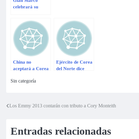
Gian Marco
celebrará su
cumpleaños en
Lima Norte
China no
Ejército de Corea
aceptará a Corea
del Norte dice
del Norte como
tener permiso
Sin categoría
«Estado nuclear»
para atacar a
EEUU
Los Emmy 2013 contarán con tributo a Cory Monteith
Navegación
de
Entradas relacionadas
entradas