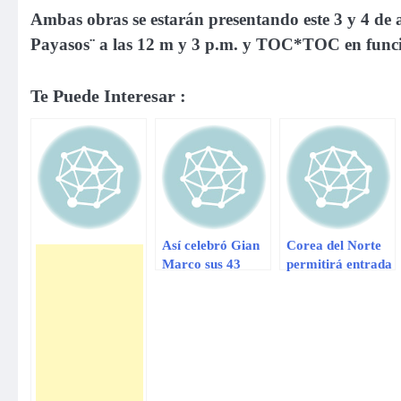
Ambas obras se estarán presentando este 3 y 4 de 
Payasos¨ a las 12 m y 3 p.m. y TOC*TOC en funci
Te Puede Interesar :
Así celebró Gian
Corea del Norte
Marco sus 43
permitirá entrada
años en Plaza
de turistas todo el
Lima Norte
año