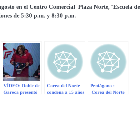
agosto en el Centro Comercial Plaza Norte, ¨Escuela de
ones de 5:30 p.m. y 8:30 p.m.
VÍDEO: Doble de
Corea del Norte
Pentágono :
Gareca presentó
condena a 15 años
Corea del Norte
el arma para
de trabajos
puede realizar un
controlar manías
forzados a
nuevo ensayo
de Jara
estadounidense
nuclear