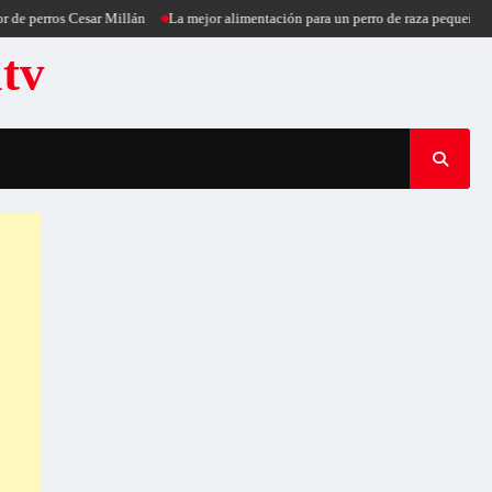
s Cesar Millán
La mejor alimentación para un perro de raza pequeña
Puercoes
atv