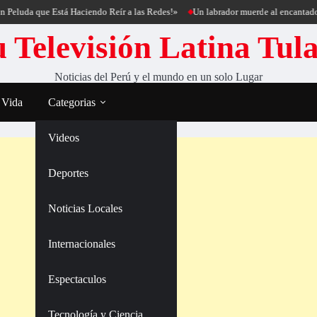
ue Está Haciendo Reír a las Redes!»
Un labrador muerde al encantador de perro
 Televisión Latina Tul
Noticias del Perú y el mundo en un solo Lugar
 Vida
Categorias
Videos
Deportes
Noticias Locales
Internacionales
Espectaculos
Tecnología y Ciencia