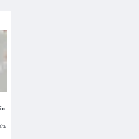
in
alta