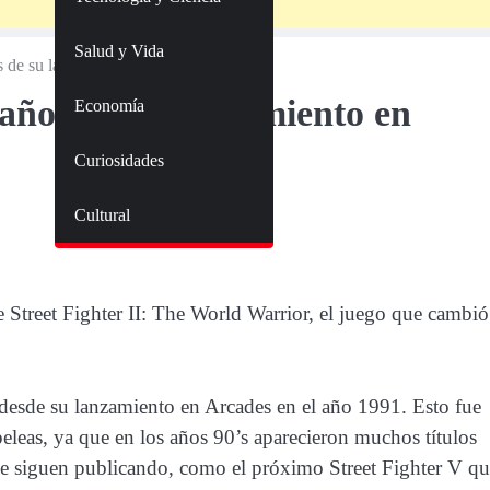
Salud y Vida
os de su lanzamiento en Arcade
 años de su lanzamiento en
Economía
Curiosidades
Cultural
 Street Fighter II: The World Warrior, el juego que cambió
 desde su lanzamiento en Arcades en el año 1991. Esto fue
peleas, ya que en los años 90’s aparecieron muchos títulos
 se siguen publicando, como el próximo Street Fighter V q