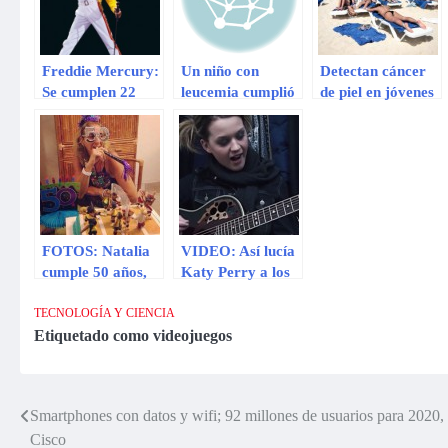
Freddie Mercury:
Un niño con
Detectan cáncer
Se cumplen 22
leucemia cumplió
de piel en jóvenes
años sin el ícono
sueño de conocer
de 20 años
del rock
a Rafael Nadal
FOTOS: Natalia
VIDEO: Así lucía
cumple 50 años,
Katy Perry a los
estas son sus 10
16 años
frases más
TECNOLOGÍA Y CIENCIA
recordadas
Etiquetado como
videojuegos
Smartphones con datos y wifi; 92 millones de usuarios para 2020,
Navegación
Cisco