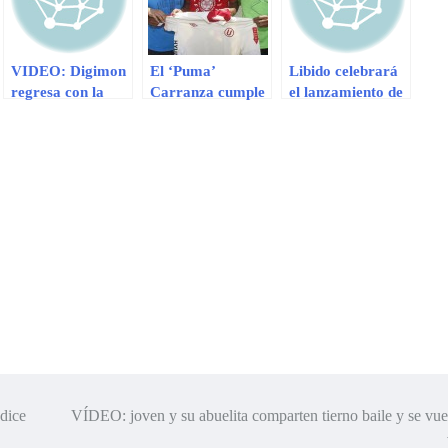
VIDEO: Digimon
El ‘Puma’
Libido celebrará
regresa con la
Carranza cumple
el lanzamiento de
historia inicial
50 años y recibe
su disco debut en
tras 15 años
el aprecio de
Barranco
hinchas de
Universitario de
Deportes
 dice
VÍDEO: joven y su abuelita comparten tierno baile y se vu