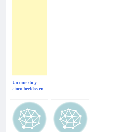
Un muerto y
cinco heridos en
choque de buses
en Arequipa