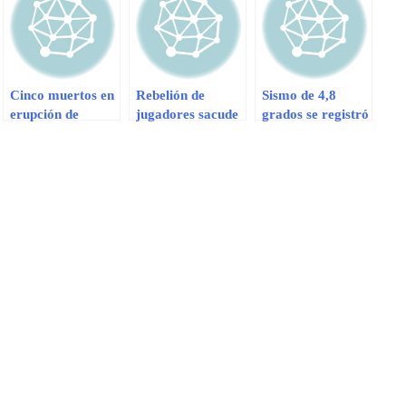
Cinco muertos en
Rebelión de
Sismo de 4,8
erupción de
jugadores sacude
grados se registró
volcán Rokatenda
al fútbol brasileño
en Marcona
de Indonesia
a meses del
Mundial