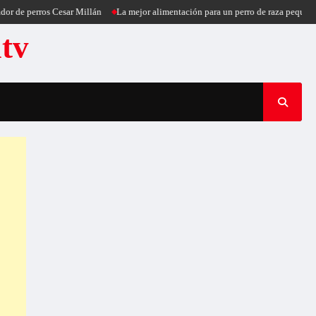
perros Cesar Millán
La mejor alimentación para un perro de raza pequeña
Pu
atv