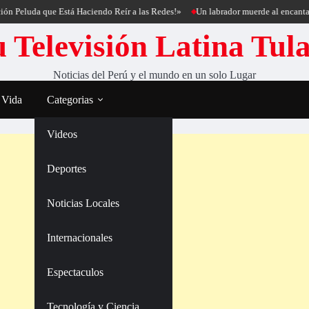
uda que Está Haciendo Reír a las Redes!»
Un labrador muerde al encantador de 
 Televisión Latina Tul
Noticias del Perú y el mundo en un solo Lugar
 Vida
Categorias
Videos
Deportes
Noticias Locales
Internacionales
Espectaculos
Tecnología y Ciencia