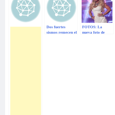
Dos fuertes
FOTOS: La
sismos remecen el
nueva foto de
centro y sur de
Leslie Shaw que
México
sacude la red