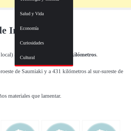
Salud y Vida
de Indonesia
Economía
Curiosidades
a local) a una profundidad de
92 kilómetros
.
Cultural
roeste de Saumiaki y a 431 kilómetros al sur-sureste de
os materiales que lamentar.