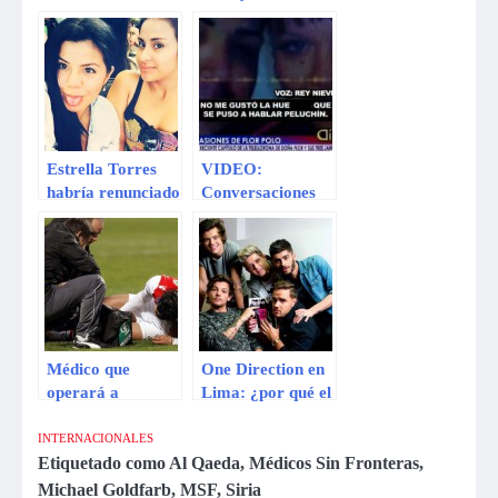
boda con Casper
‘Combate’ nada
Smart
está armado”
Estrella Torres
VIDEO:
habría renunciado
Conversaciones
a Corazón
de Florcita Polo y
Serrano tras
Rey Nieves
golpear a
revelarían que
Thamara Gómez
escándalo fue
‘armado’
Médico que
One Direction en
operará a
Lima: ¿por qué el
colombiano
grupo es tan
Falcao ve difícil
odiado?
INTERNACIONALES
que llegue al
Etiquetado como
Al Qaeda
,
Médicos Sin Fronteras
,
Mundial
Michael Goldfarb
,
MSF
,
Siria