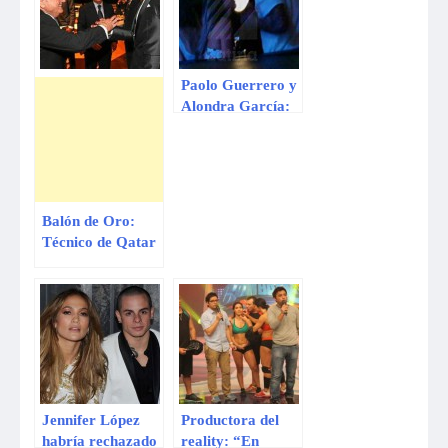
Paolo Guerrero y
Alondra García:
Pelea habría sido
por presencia de
expareja del
‘Depredador’
Balón de Oro:
Técnico de Qatar
habría sido
obligado a votar
por Cristiano
Ronaldo
Jennifer López
Productora del
habría rechazado
reality: “En