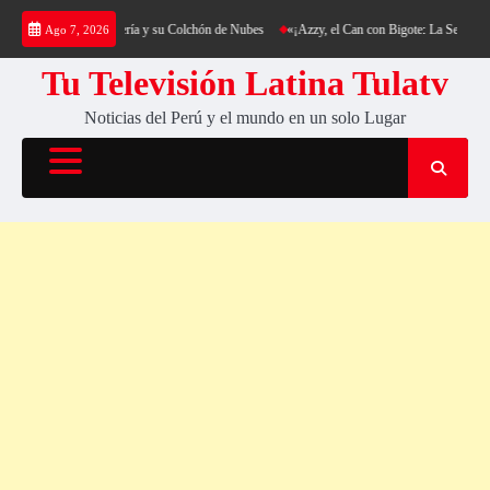
Saltar
ing al Cerro Cantería y su Colchón de Nubes
«¡Azzy, el Can con Bigote: La Sensación Pel
Ago 7, 2026
al
contenido
Tu Televisión Latina Tulatv
Noticias del Perú y el mundo en un solo Lugar