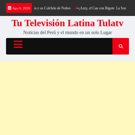
Saltar
 al Cerro Cantería y su Colchón de Nubes
«¡Azzy, el Can con Bigote: La Sensación Pelud
Ago 6, 2026
al
contenido
Tu Televisión Latina Tulatv
Noticias del Perú y el mundo en un solo Lugar