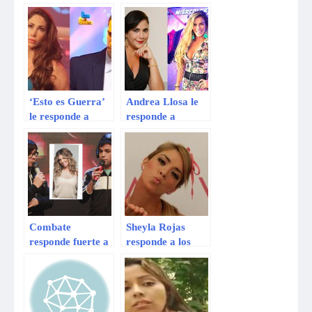
Florinda, dice la
Combate sobre
viuda de
ingreso a Esto es
Chespirito
Guerra
‘Esto es Guerra’
Andrea Llosa le
le responde a
responde a
Guty Carrera
Alejandra
Baigorria: “No te
odio, ni te quiero”
Combate
Sheyla Rojas
responde fuerte a
responde a los
Johanna San
fans de Combate
Miguel tras
tras ingresar a
insultos
Esto es Guerra