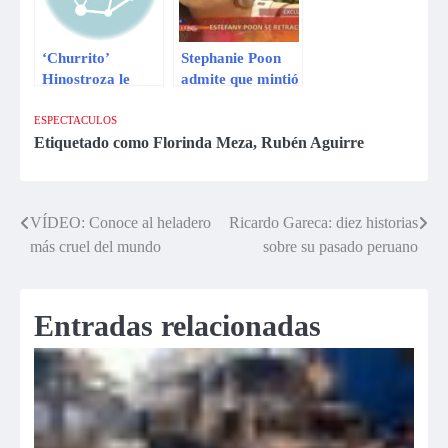
‘Churrito’
Stephanie Poon
Hinostroza le
admite que mintió
responde a Katty
al decir que su
García tras
pareja la violó
ESPECTACULOS
confesiones en “El
Etiquetado como
Florinda Meza
,
Rubén Aguirre
valor de la
verdad”
VÍDEO: Conoce al heladero
Ricardo Gareca: diez historias
Navegación
más cruel del mundo
sobre su pasado peruano
de
entradas
Entradas relacionadas