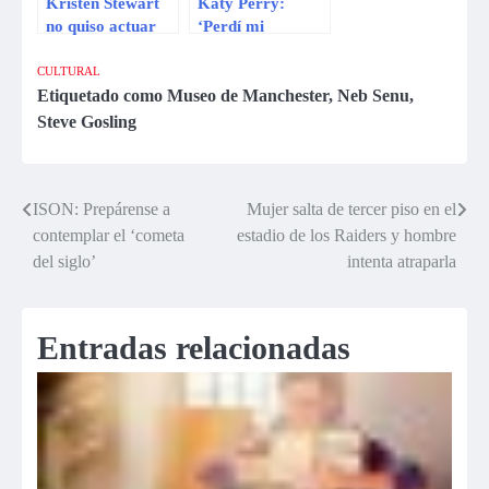
Kristen Stewart
Katy Perry:
no quiso actuar
‘Perdí mi
con Will Smith
virginidad a los
16 años’
CULTURAL
Etiquetado como
Museo de Manchester
,
Neb Senu
,
Steve Gosling
ISON: Prepárense a
Mujer salta de tercer piso en el
Navegación
contemplar el ‘cometa
estadio de los Raiders y hombre
de
del siglo’
intenta atraparla
entradas
Entradas relacionadas