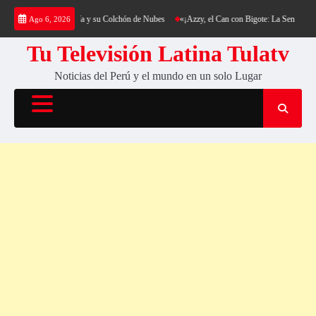
Saltar
ng al Cerro Cantería y su Colchón de Nubes
«¡Azzy, el Can con Bigote: La Sensación Pelu
Ago 6, 2026
al
contenido
Tu Televisión Latina Tulatv
Noticias del Perú y el mundo en un solo Lugar