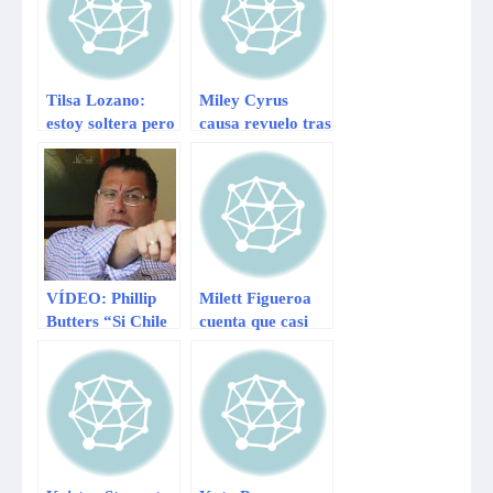
Tilsa Lozano:
Miley Cyrus
estoy soltera pero
causa revuelo tras
no sola
besar a estatua de
«bebé» deforme
VÍDEO: Phillip
Milett Figueroa
Butters “Si Chile
cuenta que casi
es un país
fue asaltada este
hermano, es
miércoles: “Todo
Caín”
parecía una
película de
terror”