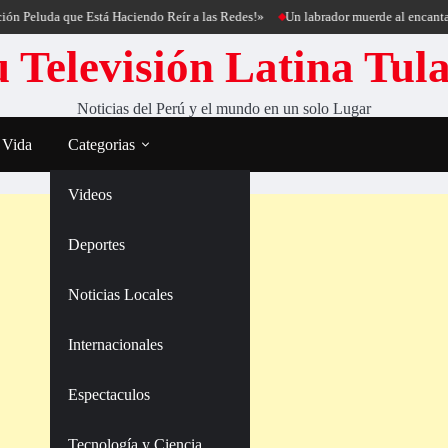
uda que Está Haciendo Reír a las Redes!»
Un labrador muerde al encantador de 
 Televisión Latina Tul
Noticias del Perú y el mundo en un solo Lugar
 Vida
Categorias
Videos
Deportes
Noticias Locales
Internacionales
Espectaculos
Tecnología y Ciencia