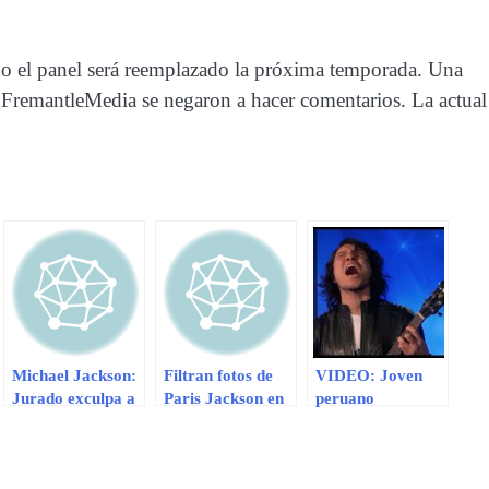
do el panel será reemplazado la próxima temporada. Una
 FremantleMedia se negaron a hacer comentarios. La actual
Michael Jackson:
Filtran fotos de
VIDEO: Joven
Jurado exculpa a
Paris Jackson en
peruano
AEG Live de
un internado
sorprende en
responsabilidad
televisión noruega
por la muerte del
con cover de