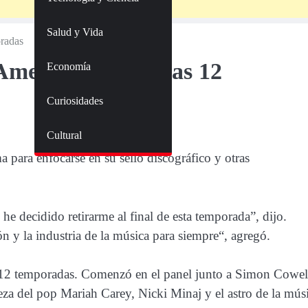
Salud y Vida
radas
merican Idol” tras 12
Economía
Curiosidades
Cultural
para enfocarse en su sello discográfico y otras
e decidido retirarme al final de esta temporada”, dijo.
 y la industria de la música para siempre“, agregó.
 12 temporadas. Comenzó en el panel junto a Simon Cowel
eza del pop Mariah Carey, Nicki Minaj y el astro de la mús