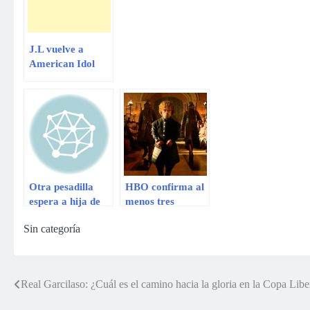
J.L vuelve a
American Idol
con un sueldo de
15 millones de
dólares
Otra pesadilla
HBO confirma al
espera a hija de
menos tres
Michael Jackson :
temporadas de
Sin categoría
Paris
‘Juego de Tronos’
Real Garcilaso: ¿Cuál es el camino hacia la gloria en la Copa Libe
Navegación