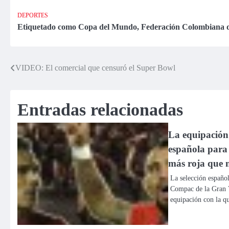
«Me siento
colombiano
aniquilado»
Falcao ve difícil
DEPORTES
que llegue al
Etiquetado como
Copa del Mundo
,
Federación Colombiana 
Mundial
VIDEO: El comercial que censuró el Super Bowl
Navegación
de
Entradas relacionadas
entradas
La equipación 
española para 
más roja que 
La selección español
Compac de la Gran V
equipación con la 