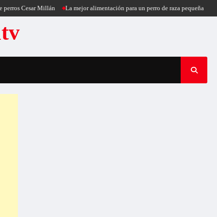
esar Millán
La mejor alimentación para un perro de raza pequeña
Puercoespí
atv