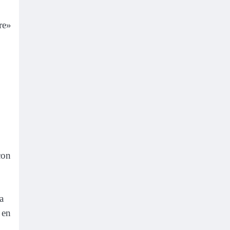
re»
con
a
 en