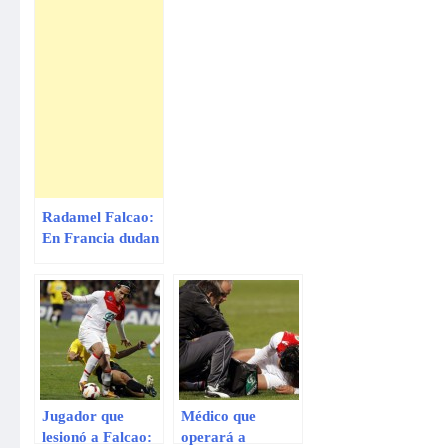
Radamel Falcao:
En Francia dudan
de la lesión del
‘Tigre’
Jugador que
Médico que
lesionó a Falcao:
operará a