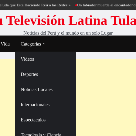
 Está Haciendo Reír a las Redes!»
Un labrador muerde al encantador de perros C
 Televisión Latina Tul
Noticias del Perú y el mundo en un solo Lugar
 Vida
Categorias
Videos
Deportes
Noticias Locales
Internacionales
Espectaculos
Tecnología y Ciencia