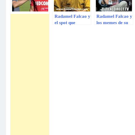
Radamel Falcao y
Radamel Falcao y
el spot que
los memes de su
conmovió a todo
lesión que lo deja
Colombia
fuera de Brasil
2014