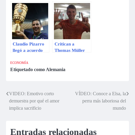
mundial entre
medirán en
Alemania y
octavos de
Argentina
Champions
League
Claudio Pizarro
Critican a
llegó a acuerdo
Thomas Müller
para renovar
por publicar una
contrato con
controvertida
ECONOMÍA
Bayern Munich
imagen
Etiquetado como
Alemania
VIDEO: Emotivo corto
VÍDEO: Conoce a Elsa, la
Navegación
demuestra por qué el amor
perra más laboriosa del
de
implica sacrificio
mundo
entradas
Entradas relacionadas