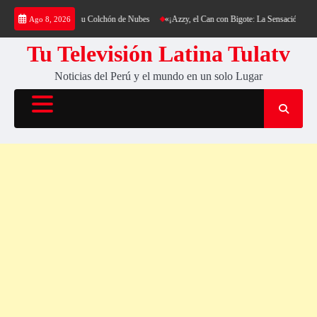
Saltar
rro Cantería y su Colchón de Nubes
«¡Azzy, el Can con Bigote: La Sensación Peluda que E
Ago 8, 2026
al
contenido
Tu Televisión Latina Tulatv
Noticias del Perú y el mundo en un solo Lugar