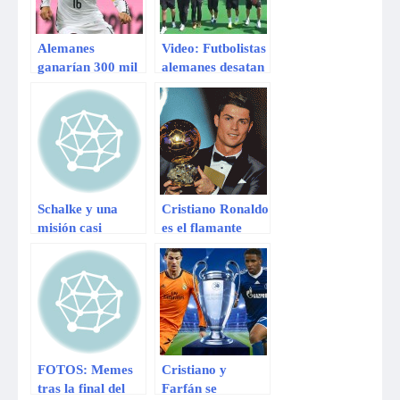
Alemanes
Video: Futbolistas
ganarían 300 mil
alemanes desatan
euros por ganar
la polémica al
el Mundial
burlarse de la
selección
argentina
Schalke y una
Cristiano Ronaldo
misión casi
es el flamante
imposible: Ganar
‘Balón de Oro’
en el Bernabéu
2013 [VIDEO]
FOTOS: Memes
Cristiano y
tras la final del
Farfán se