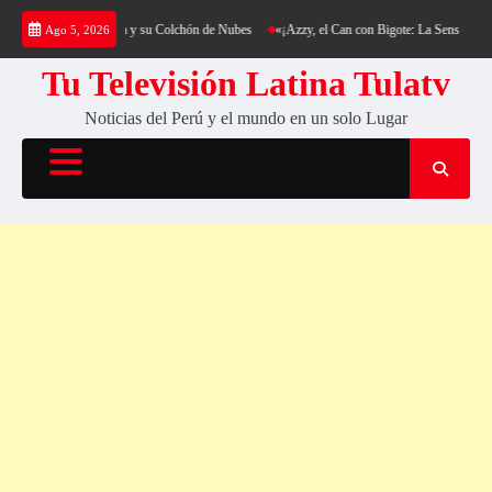
Saltar
g al Cerro Cantería y su Colchón de Nubes
«¡Azzy, el Can con Bigote: La Sensación Pelu
Ago 5, 2026
al
contenido
Tu Televisión Latina Tulatv
Noticias del Perú y el mundo en un solo Lugar