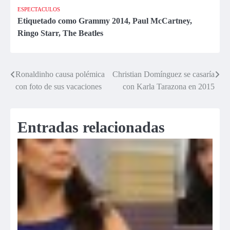
(FOTOS)
ESPECTACULOS
Etiquetado como
Grammy 2014
,
Paul McCartney
,
Ringo Starr
,
The Beatles
Ronaldinho causa polémica
Christian Domínguez se casaría
Navegación
con foto de sus vacaciones
con Karla Tarazona en 2015
de
entradas
Entradas relacionadas