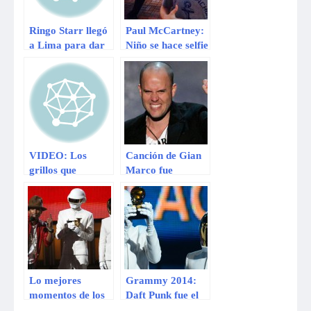
Ringo Starr llegó
Paul McCartney:
a Lima para dar
Niño se hace selfie
su primer
con exBeatle y
concierto en
vuelve viral
nuestro país
VIDEO: Los
Canción de Gian
grillos que
Marco fue
invadieron el
nominada al
concierto de Paul
Grammy
McCartney
americano 2014
Lo mejores
Grammy 2014:
momentos de los
Daft Punk fue el
Grammy 2014
gran ganador