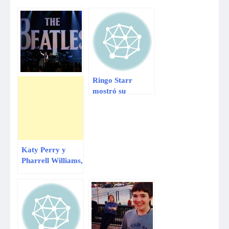
Ringo Starr
mostró su
habilidad con el
cajón peruano en
concierto en Lima
Katy Perry y
Pharrell Williams,
sorpresas en
homenaje a The
Beatles