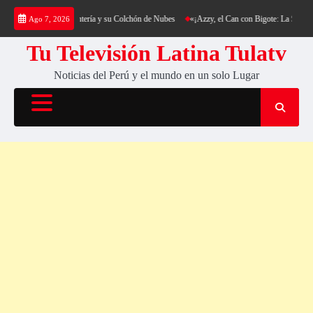
Saltar
kking al Cerro Cantería y su Colchón de Nubes
«¡Azzy, el Can con Bigote: La Sensación 
Ago 7, 2026
al
contenido
Tu Televisión Latina Tulatv
Noticias del Perú y el mundo en un solo Lugar