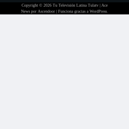
Copyright © 2026
Tu Televisión Latina Tulatv
| Ace
News por
Ascendoor
| Funciona gracias a
WordPress
.