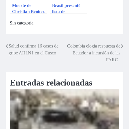
Muerte de
Brasil presentó
Christian Benítez
lista de
pudo haberse
convocados para
Sin categoría
evitado, según
encuentro
familiares
amistoso con
Suiza
Salud confirma 16 casos de
Colombia elogia respuesta de
Navegación
gripe AH1N1 en el Cusco
Ecuador a incursión de las
de
FARC
entradas
Entradas relacionadas