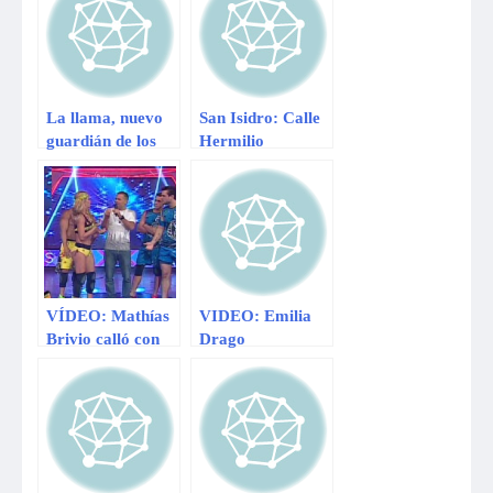
La llama, nuevo
San Isidro: Calle
guardián de los
Hermilio
rebaños de ovejas
Hernández será
en las montañas
de doble sentido
de Suiza
VÍDEO: Mathías
VIDEO: Emilia
Brivio calló con
Drago
roche a Sheyla
“Comentario de
Rojas por hablar
Carlos Cacho fue
sin sentido
totalmente racista
y me sentí
discriminada”