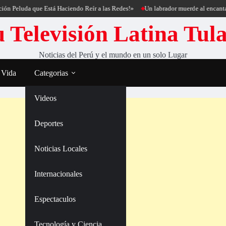
luda que Está Haciendo Reír a las Redes!»
Un labrador muerde al encantador de
 Televisión Latina Tul
Noticias del Perú y el mundo en un solo Lugar
 Vida
Categorias
Videos
Deportes
Noticias Locales
Internacionales
Espectaculos
Tecnología y Ciencia