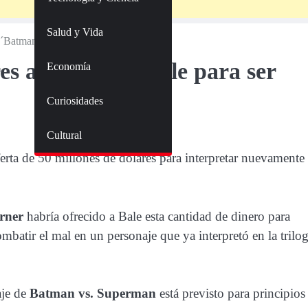
Salud y Vida
er ´Batman´
es a Christian Bale para ser
Economía
Curiosidades
Cultural
erta de 50 millones de dólares para interpretar nuevamente
rner
habría ofrecido a Bale esta cantidad de dinero para
mbatir el mal en un personaje que ya interpretó en la trilog
aje de
Batman vs. Superman
está previsto para principios