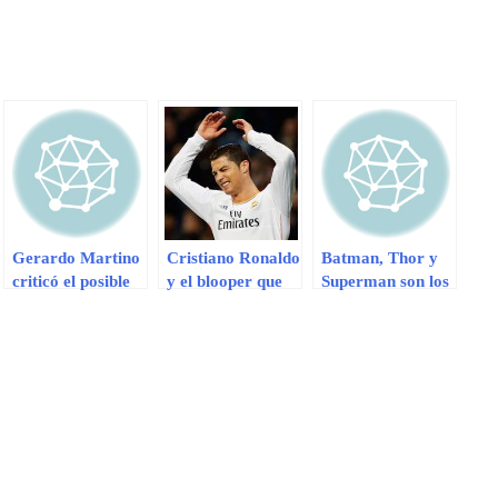
Gerardo Martino
Cristiano Ronaldo
Batman, Thor y
criticó el posible
y el blooper que
Superman son los
monto del fichaje
evitó que Gareth
superhéroes más
de Gareth Bale
Bale meta gol
populares en
[VIDEO]
YouTube