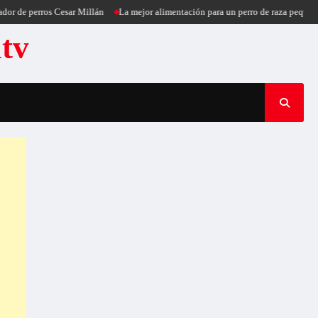
 perros Cesar Millán
La mejor alimentación para un perro de raza pequeña
Pu
atv