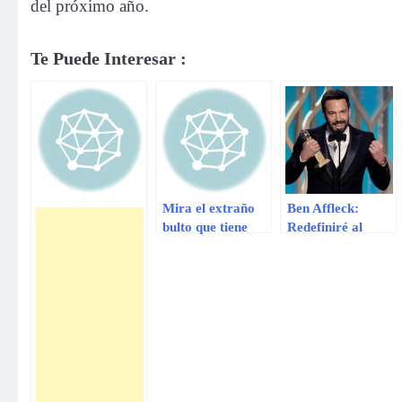
del próximo año.
Te Puede Interesar :
Mira el extraño
Ben Affleck:
bulto que tiene
Redefiniré al
Gareth Bale
Batman de
por…
Christian Bale