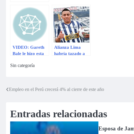
Christian Bale
para regresar
como ´Batman´
VIDEO: Gareth
Alianza Lima
Bale le hizo esta
habría tazado a
huacha a
Christian Cueva
Sin categoría
Cristiano en
en 2 millones de
práctica del
dólares
Madrid
Empleo en el Perú crecerá 4% al cierre de este año
Navegación
de
Entradas relacionadas
entradas
Esposa de Jam