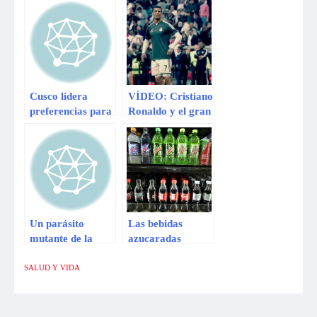
mundo?
rara afecta a las
niñas de una
localidad
colombiana
Karateca peruano
representará a
Cusco lidera
VÍDEO: Cristiano
Argentina por
preferencias para
Ronaldo y el gran
falta de apoyo
ser una ciudad
gesto con un niño
Maravilla del
que da la vuelta al
Mundo
mundo
Un parásito
Las bebidas
mutante de la
azucaradas
malaria amenaza
matan a miles en
al mundo
todo el mundo,
SALUD Y VIDA
según estudio