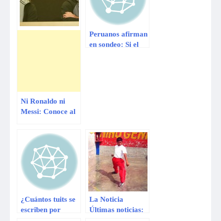
Peruanos afirman
en sondeo: Si el
Perú fuera una
radio, sería RPP
Noticias
Ni Ronaldo ni
Messi: Conoce al
deportista mejor
pagado del mundo
¿Cuántos tuits se
La Noticia
escriben por
Últimas noticias:
segundo en el
Una enfermedad