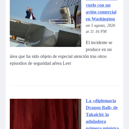
vuelo con un
avión comercial
en Washington
on 5 agosto, 2026
at 11:16 PM
El incidente se
produce en un
área que ha sido objeto de especial atención tras otros
episodios de seguridad aérea Leer
La «diplomacia
Dragon Ball» de
Takaichi: la
aduladora
primera ministra