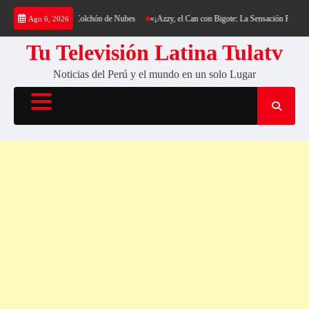
Saltar
ntería y su Colchón de Nubes
«¡Azzy, el Can con Bigote: La Sensación Peluda que Está Ha
Ago 6, 2026
al
contenido
Tu Televisión Latina Tulatv
Noticias del Perú y el mundo en un solo Lugar