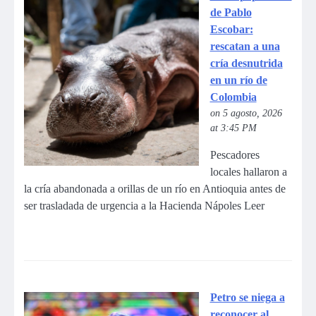
de Pablo
Escobar:
rescatan a una
cría desnutrida
en un río de
Colombia
on 5 agosto, 2026
at 3:45 PM
Pescadores
locales hallaron a
la cría abandonada a orillas de un río en Antioquia antes de
ser trasladada de urgencia a la Hacienda Nápoles Leer
Petro se niega a
reconocer al