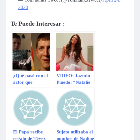
2020
Te Puede Interesar :
¿Qué pasó con el
VIDEO: Jazmín
actor que
Pinedo: “Natalie
interpretó al niño
Vértiz le regaló la
Forrest Gump?
corona a Nicole
Faverón”
El Papa recibe
Sujeto utilizaba el
regalo de Tévez
nombre de Nadine