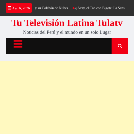
Saltar
Cerro Cantería y su Colchón de Nubes
«¡Azzy, el Can con Bigote: La Sensación Peluda que
Ago 6, 2026
al
contenido
Tu Televisión Latina Tulatv
Noticias del Perú y el mundo en un solo Lugar