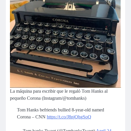
La máquina para escribir que le regaló Tom Hanks al
pequeño Corona (Instagram/@tomhanks)
Tom Hanks befriends bullied 8-year-old named
Corona – CNN
https://t.co/J8njQhgSoQ
— Tom hanks Tweet (@TomhanksTweet)
April 24,