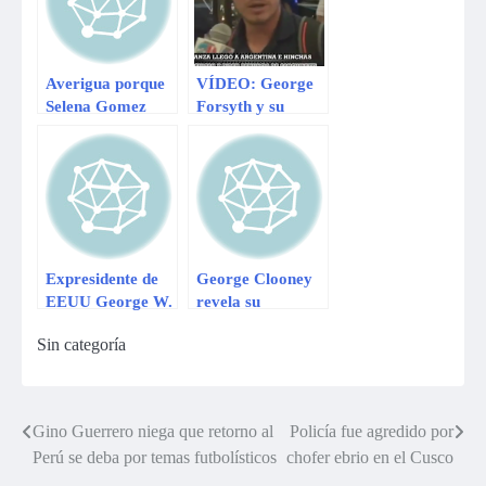
Averigua porque
VÍDEO: George
Selena Gomez
Forsyth y su
está ofendida con
insólita respuesta
George Shelley
tras recibimiento
de hinchas
Expresidente de
George Clooney
EEUU George W.
revela su
Bush operado del
divertida y cruel
Sin categoría
corazón, según
broma favorita
medios
para fastidiar a
las estrellas
Gino Guerrero niega que retorno al
Policía fue agredido por
Navegación
Perú se deba por temas futbolísticos
chofer ebrio en el Cusco
de