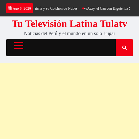
Saltar
ekking al Cerro Cantería y su Colchón de Nubes
«¡Azzy, el Can con Bigote: La Sensación 
Ago 6, 2026
al
contenido
Tu Televisión Latina Tulatv
Noticias del Perú y el mundo en un solo Lugar