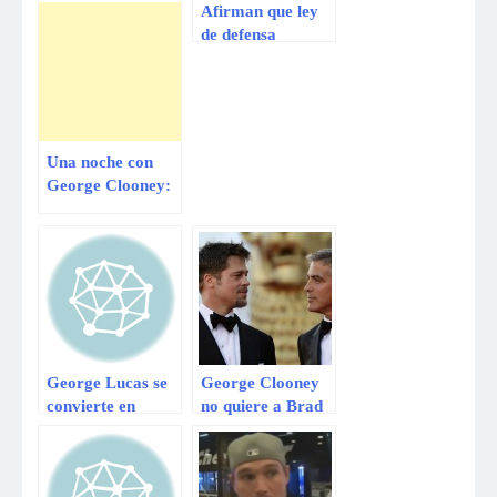
Afirman que ley
de defensa
personal benefició
a George
Zimmerman
Una noche con
George Clooney:
reúne más
540.000 dólares
George Lucas se
George Clooney
convierte en
no quiere a Brad
padre de una niña
Pitt en su boda