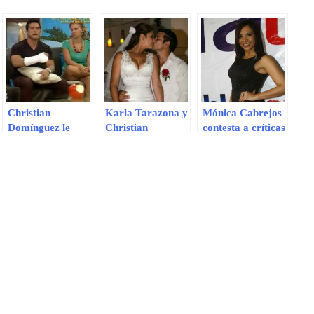
Christian
Karla Tarazona y
Mónica Cabrejos
Domínguez le
Christian
contesta a críticas
salvó la vida a
Domínguez se
tras entrevista de
Karla Tarazona
dieron el sí en
Marco Aurelio
en accidente
Cuba
Denegri