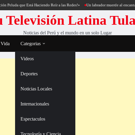
luda que Está Haciendo Reír a las Redes!»
Un labrador muerde al encantador de
 Televisión Latina Tul
Noticias del Perú y el mundo en un solo Lugar
 Vida
Categorias
Videos
Deportes
Noticias Locales
Internacionales
Espectaculos
Tecnología y Ciencia