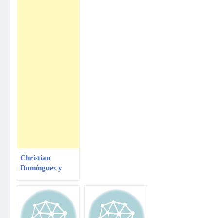
Christian
Domínguez y
Karla Tarazona
quieren formar
una familia