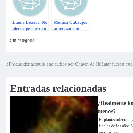
Laura Bozzo: ´No
Mónica Cabrejos
pienso pelear con
amenazó con
Mónica Cabrejos´
demandar a
Sin categoría
Cristian Zuárez
Procurador asegura que audios por Chavín de Huántar fueron tru
Navegación
de
Entradas relacionadas
entradas
¿Realmente lo
menos?
El planteamiento apa
finales de los años 8
escritos por…