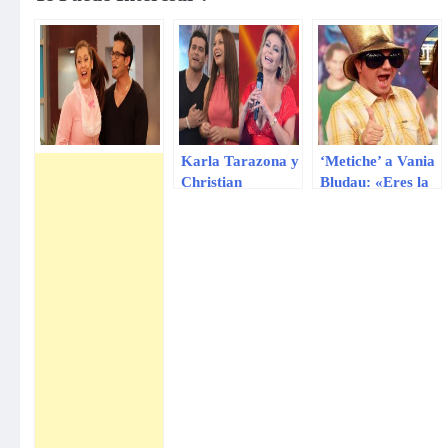
Karla Tarazona y
‘Metiche’ a Vania
Christian
Bludau: «Eres la
Domínguez
reina de las
critican
desubicadas»
duramente a
Gisela Valcárcel