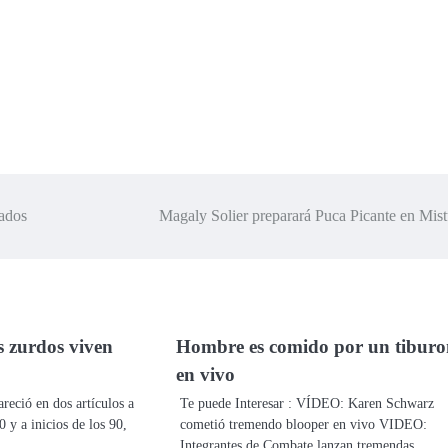
cados
Magaly Solier preparará Puca Picante en Mis
s zurdos viven
Hombre es comido por un tiburo
en vivo
reció en dos artículos a
Te puede Interesar : VÍDEO: Karen Schwarz
0 y a inicios de los 90,
cometió tremendo blooper en vivo VIDEO:
Integrantes de Combate lanzan tremendas