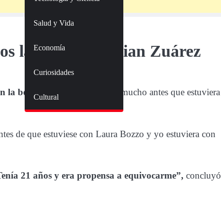
Salud y Vida
ez
los labios a Christian Zuárez
Economía
Curiosidades
n la boca a Christian Zuárez,
mucho antes que estuviera
Cultural
ntes de que estuviese con Laura Bozzo y yo estuviera con
enía 21 años y era propensa a equivocarme”,
concluyó