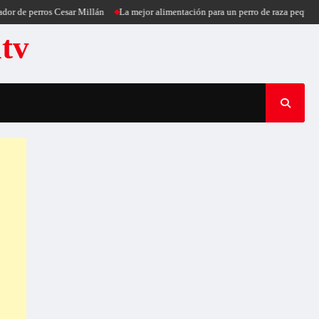
 perros Cesar Millán
La mejor alimentación para un perro de raza pequeña
Pu
atv