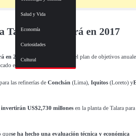
Salud y Vida
ía Talara culminará en 2017
Economía
Curiosidades
irá en 2017
, según se precisó en el plan de objetivos anuale
Cultural
ado en el diario oficial.
ara las refinerías de
Conchán
(Lima),
Iquitos
(Loreto) y
E
 invertirán US$2,730 millones
en la planta de Talara para
ó que
se ha hecho una evaluación técnica y económica