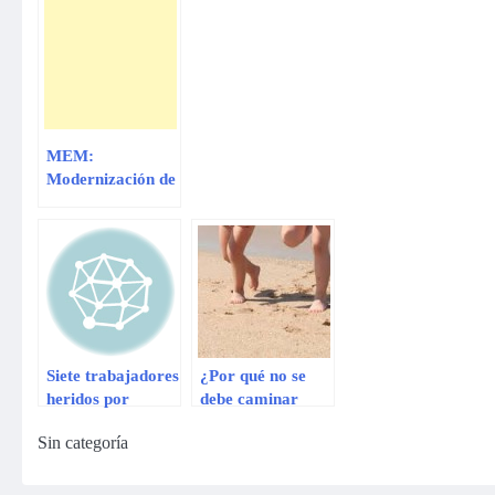
MEM:
Modernización de
la refinería de
Talara concluirá
en el 2017
Siete trabajadores
¿Por qué no se
heridos por
debe caminar
explosiones en
descalzo en la
Sin categoría
planta de gas en
playa?
Florida