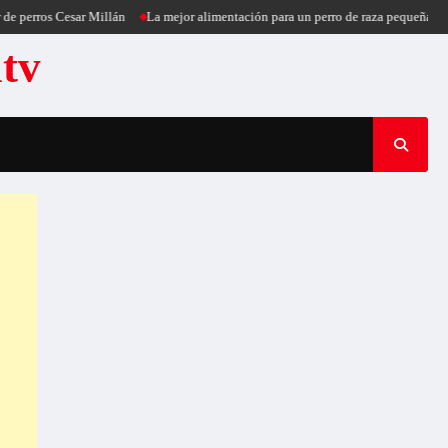
os Cesar Millán
La mejor alimentación para un perro de raza pequeña
Puerco
atv