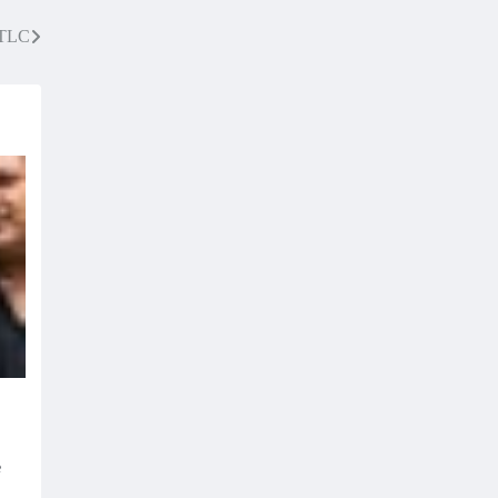
 TLC
e