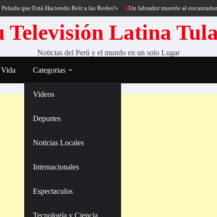
que Está Haciendo Reír a las Redes!»
Un labrador muerde al encantador de perr
 Televisión Latina Tul
Noticias del Perú y el mundo en un solo Lugar
 Vida
Categorias
Videos
Deportes
Noticias Locales
Internacionales
Espectaculos
Tecnología y Ciencia