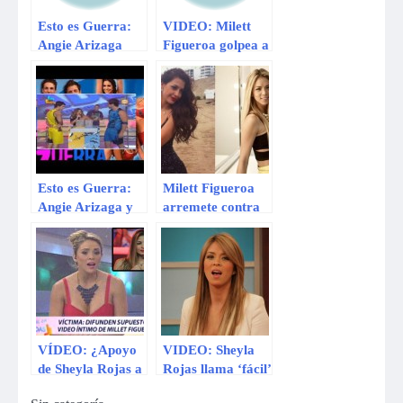
Esto es Guerra:
VIDEO: Milett
Angie Arizaga
Figueroa golpea a
chotea a Milett
Angie Arizaga en
Figueroa
vivo
Esto es Guerra:
Milett Figueroa
Angie Arizaga y
arremete contra
Millete Figueroa
Sheyla Rojas
no conocen a
Nelson Mandela
VÍDEO: ¿Apoyo
VIDEO: Sheyla
de Sheyla Rojas a
Rojas llama ‘fácil’
Milett Figueroa es
a Milett Figueroa