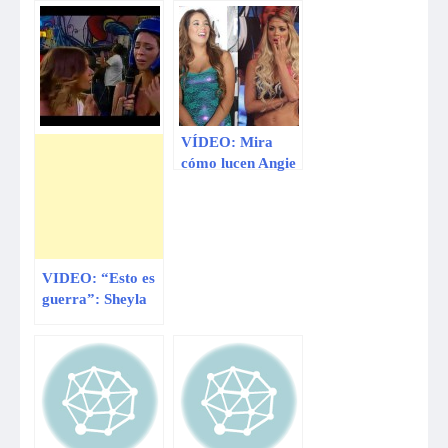
VÍDEO: Mira
cómo lucen Angie
Arizaga, Jazmín
Pinedo y Sheyla
Rojas sin
maquillaje
VIDEO: “Esto es
guerra”: Sheyla
Rojas sufre
ataque de pánico
ante cámaras