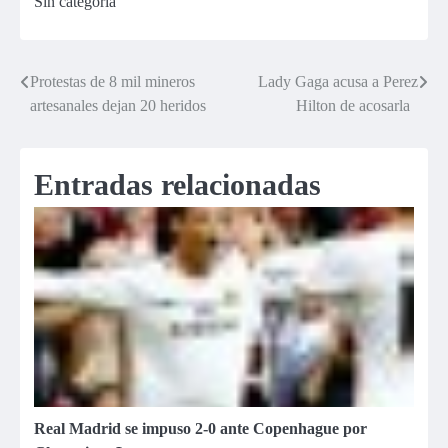
Sin categoría
sincero?
en vivo
Protestas de 8 mil mineros
Lady Gaga acusa a Perez
Navegación
artesanales dejan 20 heridos
Hilton de acosarla
de
entradas
Entradas relacionadas
Real Madrid se impuso 2-0 ante Copenhague por