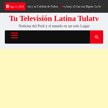
Saltar
ng al Cerro Cantería y su Colchón de Nubes
«¡Azzy, el Can con Bigote: La Sensación Pelu
Ago 6, 2026
al
contenido
Tu Televisión Latina Tulatv
Noticias del Perú y el mundo en un solo Lugar