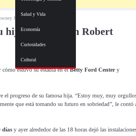
Salud y Vida
owney Jr.
 hija Lindsay con Robert
Economía
Curiosidades
Cultural
r cómo estuvo su estadía en el
Betty Ford Center
y
re el progreso de su famosa hija. “Estoy muy, muy orgullo
iamente que está tomando su futuro en sobriedad”, le contó 
0 días
y ayer alrededor de las 18 horas dejó las instalacione