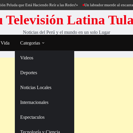
uda que Está Haciendo Reír a las Redes!»
Un labrador muerde al encantador de 
 Televisión Latina Tul
Noticias del Perú y el mundo en un solo Lugar
 Vida
Categorias
Videos
Deportes
Noticias Locales
Internacionales
Espectaculos
Tecnología y Ciencia