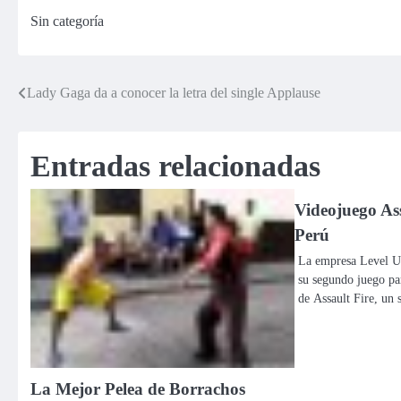
autobiográfico
saldrían a la luz
Sin categoría
Lady Gaga da a conocer la letra del single Applause
Navegación
de
Entradas relacionadas
entradas
Videojuego Ass
Perú
La empresa Level U
su segundo juego pa
de Assault Fire, un
La Mejor Pelea de Borrachos