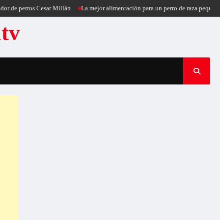
perros Cesar Millán
La mejor alimentación para un perro de raza pequeña
Pu
atv