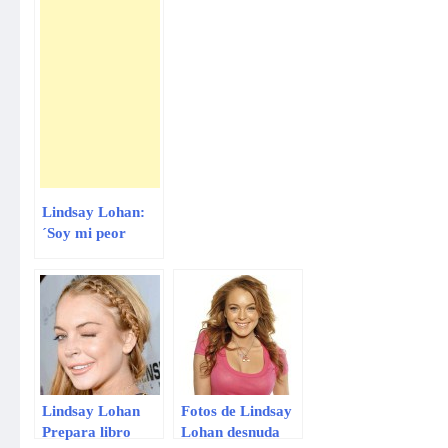
Lindsay Lohan:
´Soy mi peor
enemiga y lo sé´
Lindsay Lohan
Fotos de Lindsay
Prepara libro
Lohan desnuda