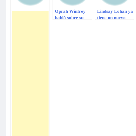
Oprah Winfrey
Lindsay Lohan ya
habló sobre su
tiene un nuevo
esperada
trabajo
entrevista con
Lindsay Lohan