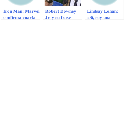
Iron Man: Marvel
Robert Downey
Lindsay Lohan:
confirma cuarta
Jr. y su frase
«Sí, soy una
entrega con o sin
racista hacia
adicta»
Robert Downey
González Iñarritu
Jr.