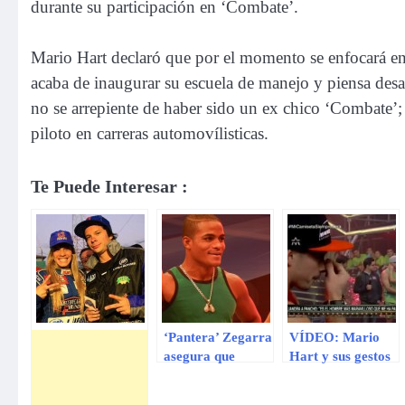
durante su participación en ‘Combate’.
Mario Hart declaró que por el momento se enfocará en 
acaba de inaugurar su escuela de manejo y piensa des
no se arrepiente de haber sido un ex chico ‘Combate’; 
piloto en carreras automovílisticas.
Te Puede Interesar :
‘Pantera’ Zegarra
VÍDEO: Mario
asegura que
Hart y sus gestos
Combate no sabe
en apasionado
cuidar a sus
beso de Alejandra