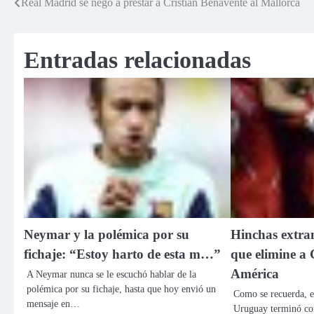
Real Madrid se negó a prestar a Cristian Benavente al Mallorca
Navegación
de
Entradas relacionadas
entradas
Neymar y la polémica por su
Hinchas extra
fichaje: “Estoy harto de esta m…”
que elimine a 
América
A Neymar nunca se le escuchó hablar de la
polémica por su fichaje, hasta que hoy envió un
Como se recuerda, e
mensaje en…
Uruguay terminó con