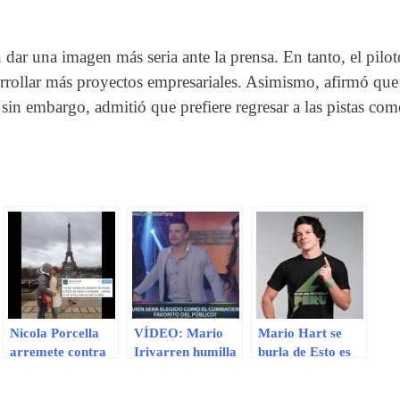
dar una imagen más seria ante la prensa. En tanto, el pilot
arrollar más proyectos empresariales. Asimismo, afirmó que
sin embargo, admitió que prefiere regresar a las pistas co
Nicola Porcella
VÍDEO: Mario
Mario Hart se
arremete contra
Irivarren humilla
burla de Esto es
Alejandra
a Michelle Soifer
Guerra
Baigorria y
y Mario Hart