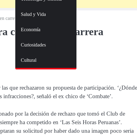
Salud y Vida
n carrera automovilística
ra concursar en carrera
Economía
Curiosidades
Cultural
 las que rechazaron su propuesta de participación. ‘¿Dónd
s infracciones?, señaló el ex chico de ‘Combate’.
ionado por la decisión de rechazo que tomó el Club de
iempre ha competido en ‘Las Seis Horas Peruanas’.
ptaran su solicitud por haber dado una imagen poco seria