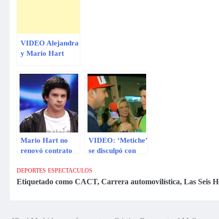
VIDEO Alejandra
y Mario Hart
remecen redes
sociales por
próximo ingreso a
EEG
Mario Hart no
VIDEO: ‘Metiche’
renovó contrato
se disculpó con
con “Combate”:
Alejandra
“Ya cumplí mi
Baigorria y
DEPORTES
ESPECTACULOS
ciclo”
Mario Hart
Etiquetado como
CACT
,
Carrera automovilística
,
Las Seis 