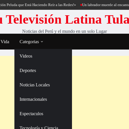
uda que Está Haciendo Reír a las Redes!»
Un labrador muerde al encantador de 
 Televisión Latina Tul
Noticias del Perú y el mundo en un solo Lugar
 Vida
Categorias
Videos
Deportes
Noticias Locales
Internacionales
Espectaculos
Tecnología y Ciencia