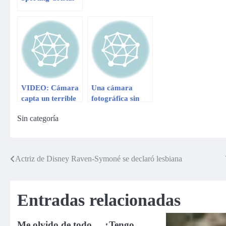
se convirtió en
tendencia
VIDEO: Cámara
Una cámara
capta un terrible
fotográfica sin
accidente en
lentes, tecnología
Sin categoría
China
de nueva
generación
Actriz de Disney Raven-Symoné se declaró lesbiana
Navegación
de
Entradas relacionadas
entradas
Me olvido de todo… ¿Tengo