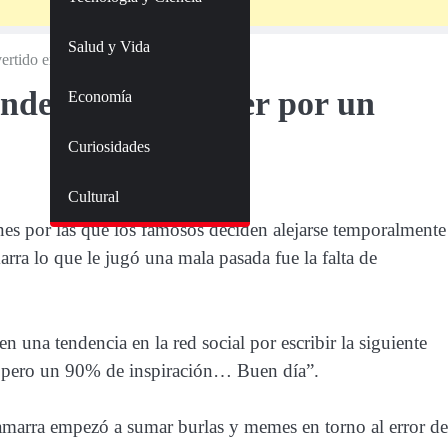
Salud y Vida
ertido error
ndencia en Twitter por un
Economía
Curiosidades
Cultural
zones por las que los famosos deciden alejarse temporalmente
rra lo que le jugó una mala pasada fue la falta de
 una tendencia en la red social por escribir la siguiente
n pero un 90% de inspiración… Buen día”.
arra empezó a sumar burlas y memes en torno al error de