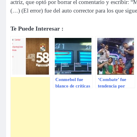
actriz, que optó por borrar el comentario y escribir: 
(…) (El error) fue del auto corrector para los que sig
Te Puede Interesar :
Conmebol fue
‘Combate’ fue
blanco de críticas
tendencia por
por error en
ganar en los
sorteo de Copa
Premios Luces
Libertadores
2013