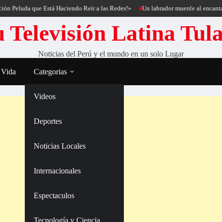
luda que Está Haciendo Reír a las Redes!»
Un labrador muerde al encantador de
 Televisión Latina Tul
Noticias del Perú y el mundo en un solo Lugar
 Vida
Categorias
Videos
Deportes
Noticias Locales
Internacionales
Espectaculos
Tecnología y Ciencia