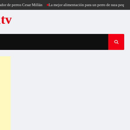
 perros Cesar Millán
La mejor alimentación para un perro de raza pequeña
Pu
atv