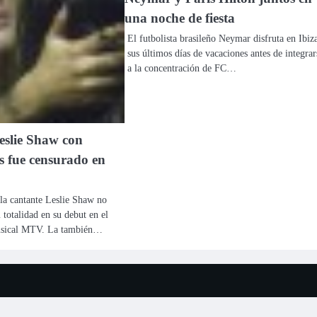
una noche de fiesta
El futbolista brasileño Neymar disfruta en Ibiz
sus últimos días de vacaciones antes de integrar
a la concentración de FC…
eslie Shaw con
as fue censurado en
 la cantante Leslie Shaw no
 totalidad en su debut en el
usical MTV. La también…
 2026
Tu Televisión Latina Tulatv
| Ace News por
Ascendoor
| Funciona gracia