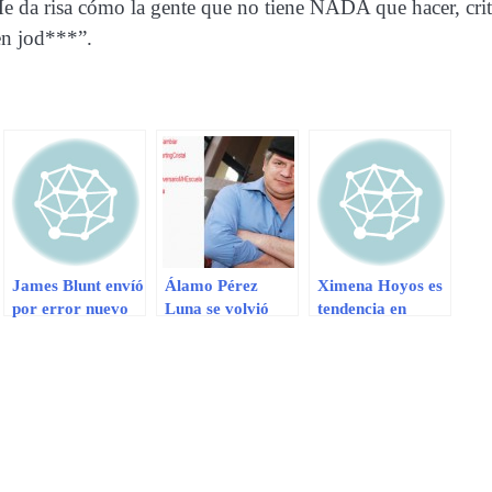
“Me da risa cómo la gente que no tiene NADA que hacer, crit
uen jod***”.
James Blunt envíó
Álamo Pérez
Ximena Hoyos es
por error nuevo
Luna se volvió
tendencia en
single a fans
tendencia en
Twitter por lucir
Twitter por sus
a novio mayor
mensajes ‘hot’
que ella