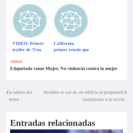
entre humanos de
la nueva gripe
aviar H7N9
VIDEO: Primer
California,
tráiler de ‘Una
primer estado que
noche en el museo
normaliza la
3′
transexualidad en
VIDEOS
colegios
Etiquetado como
Mujer
,
No violencia contra la mujer
la niñera del
Hombre se cae de un edificio al proponerle
Navegación
terror
matrimonio a su novia
de
entradas
Entradas relacionadas