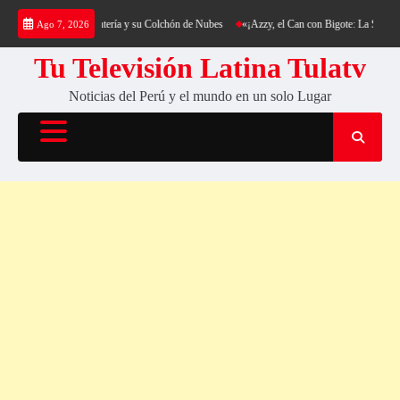
Saltar
kking al Cerro Cantería y su Colchón de Nubes
«¡Azzy, el Can con Bigote: La Sensación 
Ago 7, 2026
al
contenido
Tu Televisión Latina Tulatv
Noticias del Perú y el mundo en un solo Lugar