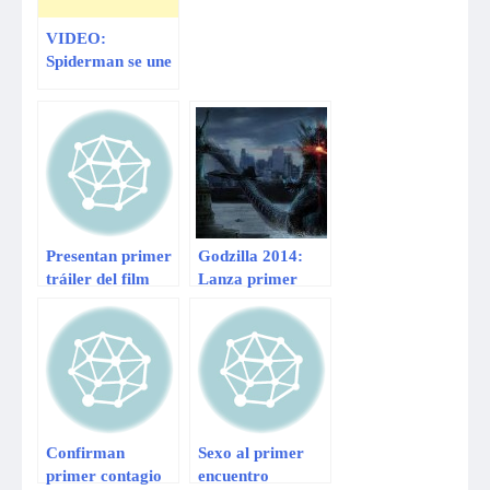
VIDEO:
Spiderman se une
a ‘La Hora del
Planeta’ como el
primer
embajador
superhéroe
Presentan primer
Godzilla 2014:
tráiler del film
Lanza primer
“Noé”,
tráiler sobre la
protagonizado
nueva versión del
por Russell
filme
Crowe
Confirman
Sexo al primer
primer contagio
encuentro