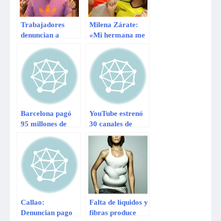
representará a
Argentina por
Trabajadores
Milena Zárate:
falta de apoyo
denuncian a
«Mi hermana me
empresa de
pagó mal»
Mathías Brivio
Barcelona pagó
YouTube estrenó
95 millones de
30 canales de
euros por
pago, cinco de
Neymar y no 57
ellos en español
Callao:
Falta de líquidos y
Denuncian pago
fibras produce