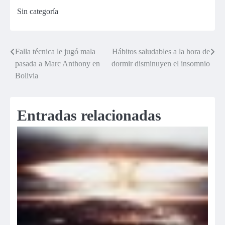
de coima para
estreñimiento
Sin categoría
ganar licitación
de obra del PJ
Falla técnica le jugó mala
Hábitos saludables a la hora de
Navegación
pasada a Marc Anthony en
dormir disminuyen el insomnio
de
Bolivia
entradas
Entradas relacionadas