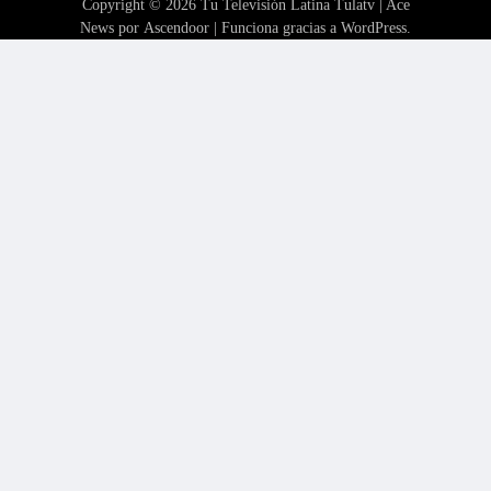
Copyright © 2026
Tu Televisión Latina Tulatv
| Ace
News por
Ascendoor
| Funciona gracias a
WordPress
.