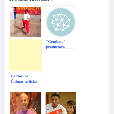
“Combate”:
productora
asegura que
pagará a ex
concursante que
denunció
explotación
La Noticia
Últimas noticias:
Una enfermedad
rara afecta a las
niñas de una
localidad
colombiana
Karateca peruano