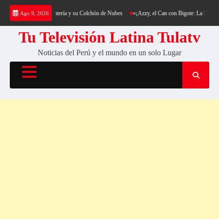
Saltar
ekking al Cerro Cantería y su Colchón de Nubes
«¡Azzy, el Can con Bigote: La Sensación
Ago 9, 2026
al
contenido
Tu Televisión Latina Tulatv
Noticias del Perú y el mundo en un solo Lugar